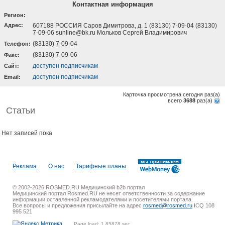
Контактная информация
Регион:
Адрес:
607188 РОССИЯ Саров Димитрова, д. 1 (83130) 7-09-04 (83130)
7-09-06 sunline@bk.ru Мольков Сергей Владимирович
(83130) 7-09-04
Телефон:
(83130) 7-09-06
Факс:
доступен подписчикам
Cайт:
доступен подписчикам
Email:
Карточка просмотрена сегодня
раз(a)
всего
3688
раз(a)
Статьи
Нет записей пока
Реклама
О нас
Тарифные планы
© 2002-2026 ROSMED.RU Медицинский b2b портал
Медицинский портал Rosmed.RU не несет ответственности за содержание
информации оставленной рекламодателями и посетителями портала.
Все вопросы и предложения присылайте на адрес
rosmed@rosmed.ru
ICQ 108
995 521
Page load: 1.85878 sec