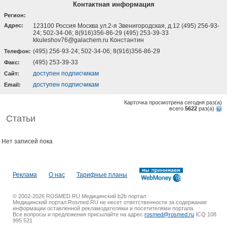
Контактная информация
Регион:
Адрес:
123100 Россия Москва ул.2-я Звенигородская, д.12 (495) 256-93-
24; 502-34-06; 8(916)356-86-29 (495) 253-39-33
kkuleshov76@galachem.ru Константин
(495) 256-93-24; 502-34-06; 8(916)356-86-29
Телефон:
(495) 253-39-33
Факс:
доступен подписчикам
Cайт:
доступен подписчикам
Email:
Карточка просмотрена сегодня
раз(a)
всего
5622
раз(a)
Статьи
Нет записей пока
Реклама
О нас
Тарифные планы
© 2002-2026 ROSMED.RU Медицинский b2b портал
Медицинский портал Rosmed.RU не несет ответственности за содержание
информации оставленной рекламодателями и посетителями портала.
Все вопросы и предложения присылайте на адрес
rosmed@rosmed.ru
ICQ 108
995 521