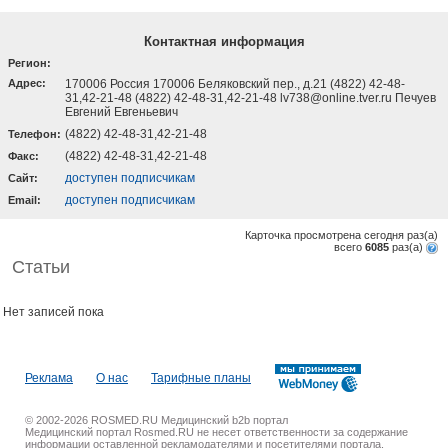
Контактная информация
Регион:
Адрес:
170006 Россия 170006 Беляковский пер., д.21 (4822) 42-48-
31,42-21-48 (4822) 42-48-31,42-21-48 lv738@online.tver.ru Печуев
Евгений Евгеньевич
(4822) 42-48-31,42-21-48
Телефон:
(4822) 42-48-31,42-21-48
Факс:
доступен подписчикам
Cайт:
доступен подписчикам
Email:
Карточка просмотрена сегодня
раз(a)
всего
6085
раз(a)
Статьи
Нет записей пока
Реклама
О нас
Тарифные планы
© 2002-2026 ROSMED.RU Медицинский b2b портал
Медицинский портал Rosmed.RU не несет ответственности за содержание
информации оставленной рекламодателями и посетителями портала.