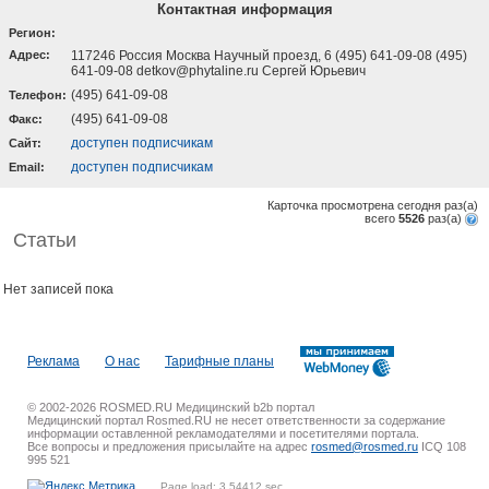
Контактная информация
Регион:
Адрес:
117246 Россия Москва Научный проезд, 6 (495) 641-09-08 (495)
641-09-08 detkov@phytaline.ru Сергей Юрьевич
(495) 641-09-08
Телефон:
(495) 641-09-08
Факс:
доступен подписчикам
Cайт:
доступен подписчикам
Email:
Карточка просмотрена сегодня
раз(a)
всего
5526
раз(a)
Статьи
Нет записей пока
Реклама
О нас
Тарифные планы
© 2002-2026 ROSMED.RU Медицинский b2b портал
Медицинский портал Rosmed.RU не несет ответственности за содержание
информации оставленной рекламодателями и посетителями портала.
Все вопросы и предложения присылайте на адрес
rosmed@rosmed.ru
ICQ 108
995 521
Page load: 3.54412 sec