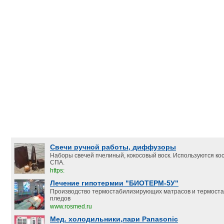
Свечи ручной работы, диффузоры
Наборы свечей пчелиный, кокосовый воск. Используются ко
СПА.
https:
Лечение гипотермии "БИОТЕРМ-5У"
Производство термостабилизирующих матрасов и термост
пледов
www.rosmed.ru
Мед. холодильники,лари Panasonic