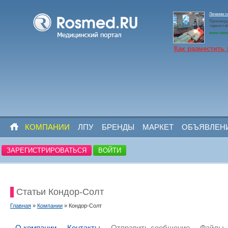
Лечение 
Производ
термоста
www.rosm
Как разместить 
КОМПАНИИ
ЛПУ
БРЕНДЫ
МАРКЕТ
ОБЪЯВЛЕН
ЗАРЕГИСТРИРОВАТЬСЯ
ВОЙТИ
Статьи Кондор-Солт
Главная
»
Компании
» Кондор-Солт
О компании
Контакты
Отправить сообщение
Файлы