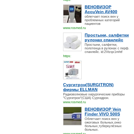
ВЕНОВИЗОР
AccuVein AV400
облегчает поиск вен у
проблемных категорий
пациентов
www.rosmed.ru
Простыни, салфетки
рулонах спанлейс
Простыни, салфетки,
полотенца в рулонах с перф.
спанлейс. id:2Vtzqx1mhtf
https:
Сургитрон(SURGITRON)
фирмы ELLMAN
Радиоволновые хирургические приборы
"Сургитрон"(США) Сургидрон.
www.rosmed.ru
ВЕНОВИЗОР Vein
Finder VIVO 500S
Облегчает поиск вен у
ожоговых больных,онко
больных,туберкулёзных
больных.
www.rosmed.ru