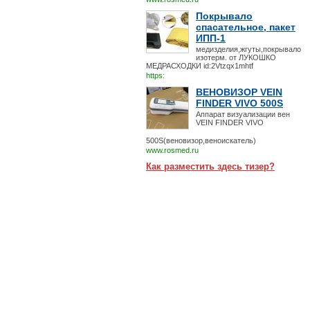
Покрывало
спасательное, пакет
ИПП-1
медизделия,жгуты,покрывало
изотерм. от ЛУКОШКО
МЕДРАСХОДКИ id:2Vtzqx1mhtf
https:
ВЕНОВИЗОР VEIN
FINDER VIVO 500S
Аппарат визуализации вен
VEIN FINDER VIVO
500S(веновизор,веноискатель)
www.rosmed.ru
Как разместить здесь тизер?