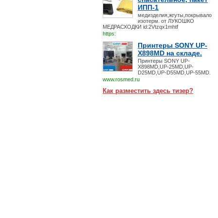
ИПП-1
медизделия,жгуты,покрывало
изотерм. от ЛУКОШКО
МЕДРАСХОДКИ id:2Vtzqx1mhtf
https:
Принтеры SONY UP-
X898MD на складе.
Принтеры SONY UP-
X898MD,UP-25MD,UP-
D25MD,UP-D55MD,UP-55MD.
www.rosmed.ru
Как разместить здесь тизер?