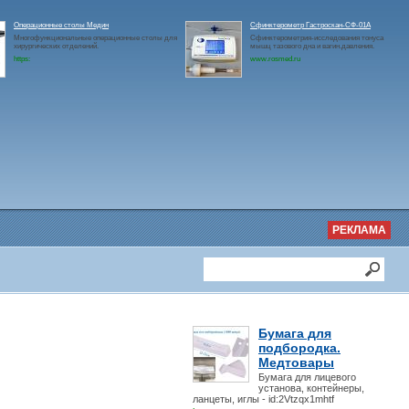
Операционные столы Медин
Сфинктерометр Гастроскан-СФ-01А
Многофункциональные операционные столы для
Сфинктерометрия-исследования тонуса
хирургических отделений.
мышц тазового дна и вагин.давления.
https:
www.rosmed.ru
РЕКЛАМА
Бумага для
подбородка.
Медтовары
Бумага для лицевого
установа, контейнеры,
ланцеты, иглы - id:2Vtzqx1mhtf