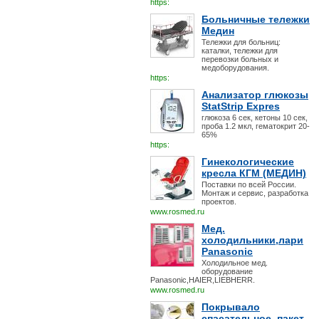
https:
Больничные тележки
Медин
Тележки для больниц:
каталки, тележки для
перевозки больных и
медоборудования.
https:
Анализатор глюкозы
StatStrip Expres
глюкоза 6 сек, кетоны 10 сек,
проба 1.2 мкл, гематокрит 20-
65%
https:
Гинекологические
кресла КГМ (МЕДИН)
Поставки по всей России.
Монтаж и сервис, разработка
проектов.
www.rosmed.ru
Мед.
холодильники,лари
Panasonic
Холодильное мед.
оборудование
Panasonic,HAIER,LIEBHERR.
www.rosmed.ru
Покрывало
спасательное, пакет