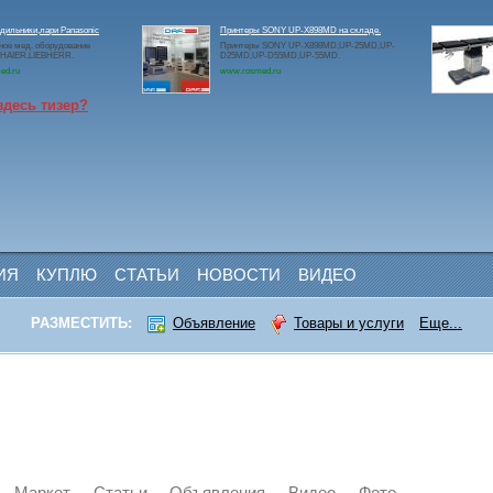
дильники,лари Panasonic
Принтеры SONY UP-X898MD на складе.
ое мед. оборудование
Принтеры SONY UP-X898MD,UP-25MD,UP-
c,HAIER,LIEBHERR.
D25MD,UP-D55MD,UP-55MD.
ed.ru
www.rosmed.ru
здесь тизер?
ИЯ
КУПЛЮ
СТАТЬИ
НОВОСТИ
ВИДЕО
РАЗМЕСТИТЬ:
Объявление
Товары и услуги
Еще...
Маркет
Статьи
Объявления
Видео
Фото