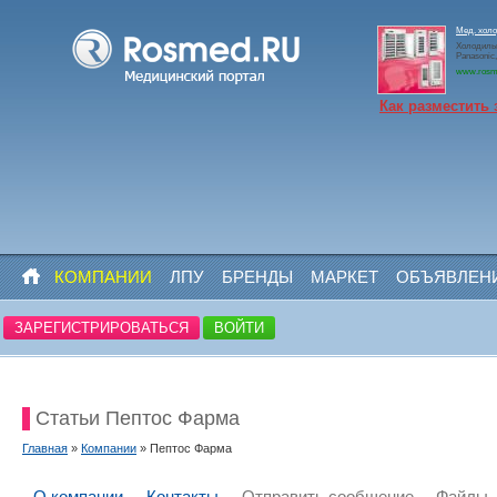
Мед. холо
Холодильн
Panasoni
www.rosm
Как разместить 
КОМПАНИИ
ЛПУ
БРЕНДЫ
МАРКЕТ
ОБЪЯВЛЕН
ЗАРЕГИСТРИРОВАТЬСЯ
ВОЙТИ
Статьи Пептос Фарма
Главная
»
Компании
» Пептос Фарма
О компании
Контакты
Отправить сообщение
Файлы