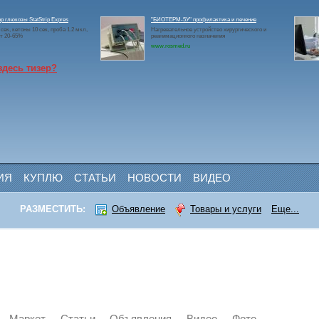
р глюкозы StatStrip Expres
"БИОТЕРМ-5У" профилактика и лечение
сек, кетоны 10 сек, проба 1.2 мкл,
Нагревательное устройство хирургического и
т 20-65%
реанимационного назначения
www.rosmed.ru
здесь тизер?
ИЯ
КУПЛЮ
СТАТЬИ
НОВОСТИ
ВИДЕО
РАЗМЕСТИТЬ:
Объявление
Товары и услуги
Еще...
Маркет
Статьи
Объявления
Видео
Фото