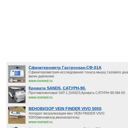
Сфинктерометр Гастроскан-СФ-01А
Сфинктерометрия-исследования тонуса мышц тазового дна
вагин.давления.
www.rosmed.ru
Кровати SANDS, САТУРН-90.
Противоожоговая SAT-1,SANDS,Кровать САТУРН-90 КМ-05
www.rosmed.ru
ВЕНОВИЗОР VEIN FINDER VIVO 500S
Аппарат визуализации вен VEIN FINDER VIVO
500S(веновизор,веноискатель)
www.rosmed.ru