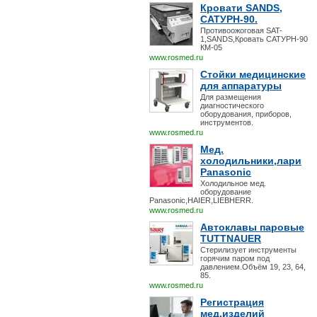
Кровати SANDS,
САТУРН-90.
Противоожоговая SAT-
1,SANDS,Кровать САТУРН-90
КМ-05
www.rosmed.ru
Стойки медицинские
для аппаратуры
Для размещения
диагностического
оборудования, приборов,
инструментов.
www.rosmed.ru
Мед.
холодильники,лари
Panasonic
Холодильное мед.
оборудование
Panasonic,HAIER,LIEBHERR.
www.rosmed.ru
Автоклавы паровые
TUTTNAUER
Стерилизует инструменты
горячим паром под
давлением.Объём 19, 23, 64,
85.
www.rosmed.ru
Регистрация
мед.изделий