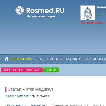
Анализато
глюкоза 6 
гематокри
https:
Как разместить 
КОМПАНИИ
ЛПУ
БРЕНДЫ
МАРКЕТ
ОБЪЯВЛЕН
ЗАРЕГИСТРИРОВАТЬСЯ
ВОЙТИ
Статьи Яртек Медикал
Главная
»
Компании
» Яртек Медикал
О компании
Контакты
Отправить сообщение
Файлы