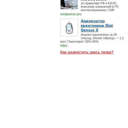
по правилам РФ и ЕАЭС,
внесение изменений в РУ,
инспектирование, СМК
medpartner.pro
Анализатор
креатинина Stat
Sensor X
Анализ креатинина за 30
секунд, объём образца — 1,2
мкл; Гематокрит 30%-60%
https:
Как разместить здесь тизер?