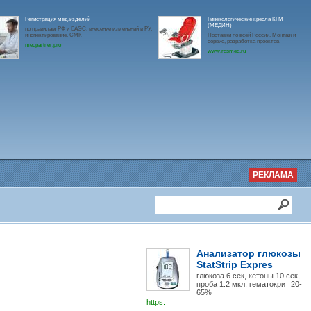
Регистрация мед.изделий
Гинекологические кресла КГМ
(МЕДИН)
по правилам РФ и ЕАЭС, внесение изменений в РУ,
инспектирование, СМК
Поставки по всей России. Монтаж и
сервис, разработка проектов.
medpartner.pro
www.rosmed.ru
РЕКЛАМА
Анализатор глюкозы
StatStrip Expres
глюкоза 6 сек, кетоны 10 сек,
проба 1.2 мкл, гематокрит 20-
65%
https: