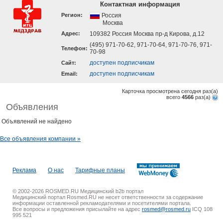
Контактная информация
Регион:
Россия
Москва
Адрес:
109382 Россия Москва пр-д Кирова, д.12
(495) 971-70-62, 971-70-64, 971-70-76, 971-
Телефон:
70-98
доступен подписчикам
Cайт:
доступен подписчикам
Email:
Карточка просмотрена сегодня
раз(a)
всего
4566
раз(a)
Объявления
Объявлений не найдено
Все объявления компании »
Реклама
О нас
Тарифные планы
© 2002-2026 ROSMED.RU Медицинский b2b портал
Медицинский портал Rosmed.RU не несет ответственности за содержание
информации оставленной рекламодателями и посетителями портала.
Все вопросы и предложения присылайте на адрес
rosmed@rosmed.ru
ICQ 108
995 521