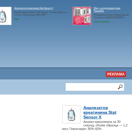
Анализатор креатинина Stat Sensor X
Мед. холодильники,лари
Panasonic
Анализ креатинина за 30 секунд, объём образца —
1,2 мкл; Гематокрит 30%-60%
Холодильное мед. оборудование
Panasonic,HAIER,LIEBHERR.
https:
www.rosmed.ru
РЕКЛАМА
Анализатор
креатинина Stat
Sensor X
Анализ креатинина за 30
секунд, объём образца — 1,2
мкл; Гематокрит 30%-60%