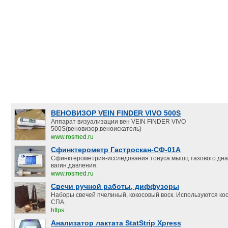
ВЕНОВИЗОР VEIN FINDER VIVO 500S
Аппарат визуализации вен VEIN FINDER VIVO
500S(веновизор,веноискатель)
www.rosmed.ru
Сфинктерометр Гастроскан-СФ-01А
Сфинктерометрия-исследования тонуса мышц тазового дна
вагин.давления.
www.rosmed.ru
Свечи ручной работы, диффузоры
Наборы свечей пчелиный, кокосовый воск. Используются ко
СПА.
https:
Анализатор лактата StatStrip Xpress