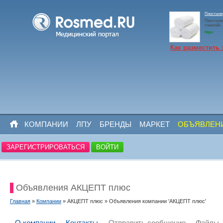
Простыни,
Простыни,
спанлейс. 
https:
Как разместить 
КОМПАНИИ
ЛПУ
БРЕНДЫ
МАРКЕТ
ОБЪЯВЛЕН
ЗАРЕГИСТРИРОВАТЬСЯ
ВОЙТИ
Объявления АКЦЕПТ плюс
Главная
»
Компании
» АКЦЕПТ плюс » Объявления компании 'АКЦЕПТ плюс'
О компании
Контакты
Отправить сообщение
Файлы