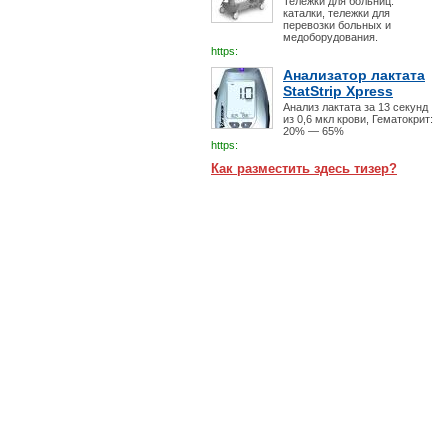
Тележки для больниц:
каталки, тележки для
перевозки больных и
медоборудования.
https:
Анализатор лактата
StatStrip Xpress
Анализ лактата за 13 секунд
из 0,6 мкл крови, Гематокрит:
20% — 65%
https:
Как разместить здесь тизер?