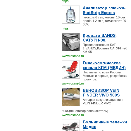
https:
Анализатор глюкозы
StatStrip Expres
глюкоза 6 сек, кетоны 10 сек,
проба 1.2 мкл, гематокрит 20-
65%
https:
Кровати SANDS,
САТУРН-90.
Противоожоговая SAT-
1,SANDS,Кровать САТУРН-90
КМ-05
www.rosmed.ru
Гинекологические
кресла КГМ (МЕДИН)
Поставки по всей России.
Монтаж и сервис, разработка
проектов.
www.rosmed.ru
ВЕНОВИЗОР VEIN
FINDER VIVO 500S
Аппарат визуализации вен
VEIN FINDER VIVO
500S(веновизор,веноискатель)
www.rosmed.ru
Больничные тележки
Медин