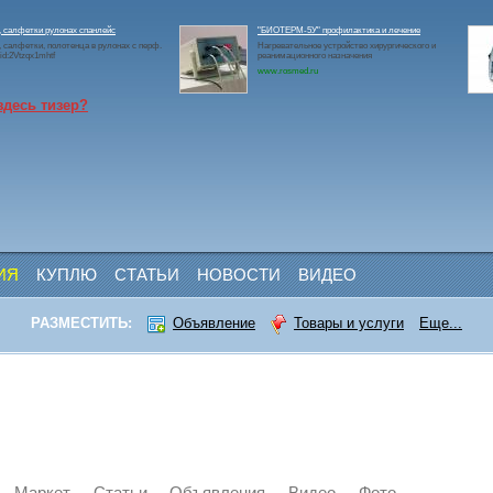
 салфетки рулонах спанлейс
"БИОТЕРМ-5У" профилактика и лечение
 салфетки, полотенца в рулонах с перф.
Нагревательное устройство хирургического и
id:2Vtzqx1mhtf
реанимационного назначения
www.rosmed.ru
здесь тизер?
ИЯ
КУПЛЮ
СТАТЬИ
НОВОСТИ
ВИДЕО
РАЗМЕСТИТЬ:
Объявление
Товары и услуги
Еще...
Маркет
Статьи
Объявления
Видео
Фото