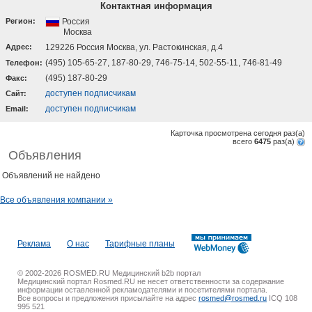
Контактная информация
Регион:
Россия
Москва
Адрес:
129226 Россия Москва, ул. Растокинская, д.4
(495) 105-65-27, 187-80-29, 746-75-14, 502-55-11, 746-81-49
Телефон:
(495) 187-80-29
Факс:
доступен подписчикам
Cайт:
доступен подписчикам
Email:
Карточка просмотрена сегодня
раз(a)
всего
6475
раз(a)
Объявления
Объявлений не найдено
Все объявления компании »
Реклама
О нас
Тарифные планы
© 2002-2026 ROSMED.RU Медицинский b2b портал
Медицинский портал Rosmed.RU не несет ответственности за содержание
информации оставленной рекламодателями и посетителями портала.
Все вопросы и предложения присылайте на адрес
rosmed@rosmed.ru
ICQ 108
995 521