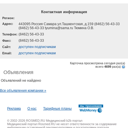
Контактная информация
Регион:
Адрес:
443095 Россия Самара ул.Ташкентская, д.159 (8462) 56-43-33
(8462) 56-43-33 tyumina@sama.ru Тюмина О.В.
(8462) 56-43-33
Телефон:
(8462) 56-43-33
Факс:
доступен подписчикам
Cайт:
доступен подписчикам
Email:
Карточка просмотрена сегодня
раз(a)
всего
4699
раз(a)
Объявления
Объявлений не найдено
Все объявления компании »
Реклама
О нас
Тарифные планы
© 2002-2026 ROSMED.RU Медицинский b2b портал
Медицинский портал Rosmed.RU не несет ответственности за содержание
информации оставленной рекламодателями и посетителями портала.