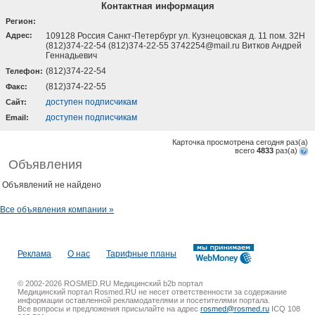
Контактная информация
Регион:
Адрес:
109128 Россия Санкт-Петербург ул. Кузнецовская д. 11 пом. 32Н
(812)374-22-54 (812)374-22-55 3742254@mail.ru Витков Андрей
Геннадьевич
(812)374-22-54
Телефон:
(812)374-22-55
Факс:
доступен подписчикам
Cайт:
доступен подписчикам
Email:
Карточка просмотрена сегодня
раз(a)
всего
4833
раз(a)
Объявления
Объявлений не найдено
Все объявления компании »
Реклама
О нас
Тарифные планы
© 2002-2026 ROSMED.RU Медицинский b2b портал
Медицинский портал Rosmed.RU не несет ответственности за содержание
информации оставленной рекламодателями и посетителями портала.
Все вопросы и предложения присылайте на адрес
rosmed@rosmed.ru
ICQ 108