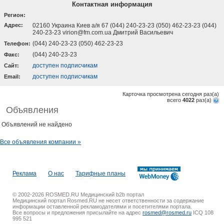
Контактная информация
Регион:
Адрес:
02160 Украина Киев а/я 67 (044) 240-23-23 (050) 462-23-23 (044)
240-23-23 virion@fm.com.ua Дмитрий Васильевич
(044) 240-23-23 (050) 462-23-23
Телефон:
(044) 240-23-23
Факс:
доступен подписчикам
Cайт:
доступен подписчикам
Email:
Карточка просмотрена сегодня
раз(a)
всего
4022
раз(a)
Объявления
Объявлений не найдено
Все объявления компании »
Реклама
О нас
Тарифные планы
© 2002-2026 ROSMED.RU Медицинский b2b портал
Медицинский портал Rosmed.RU не несет ответственности за содержание
информации оставленной рекламодателями и посетителями портала.
Все вопросы и предложения присылайте на адрес
rosmed@rosmed.ru
ICQ 108
995 521