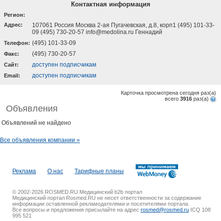
Контактная информация
Регион:
Адрес:
107061 Россия Москва 2-ая Пугачевская, д.8, корп1 (495) 101-33-
09 (495) 730-20-57 info@medolina.ru Геннадий
(495) 101-33-09
Телефон:
(495) 730-20-57
Факс:
доступен подписчикам
Cайт:
доступен подписчикам
Email:
Карточка просмотрена сегодня
раз(a)
всего
3916
раз(a)
Объявления
Объявлений не найдено
Все объявления компании »
Реклама
О нас
Тарифные планы
© 2002-2026 ROSMED.RU Медицинский b2b портал
Медицинский портал Rosmed.RU не несет ответственности за содержание
информации оставленной рекламодателями и посетителями портала.
Все вопросы и предложения присылайте на адрес
rosmed@rosmed.ru
ICQ 108
995 521