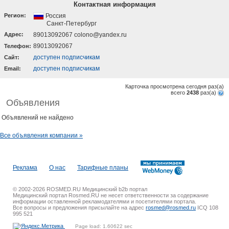
Контактная информация
Регион:
Россия
Санкт-Петербург
Адрес:
89013092067 colono@yandex.ru
89013092067
Телефон:
доступен подписчикам
Cайт:
доступен подписчикам
Email:
Карточка просмотрена сегодня
раз(a)
всего
2438
раз(a)
Объявления
Объявлений не найдено
Все объявления компании »
Реклама
О нас
Тарифные планы
© 2002-2026 ROSMED.RU Медицинский b2b портал
Медицинский портал Rosmed.RU не несет ответственности за содержание
информации оставленной рекламодателями и посетителями портала.
Все вопросы и предложения присылайте на адрес
rosmed@rosmed.ru
ICQ 108
995 521
Page load: 1.60622 sec