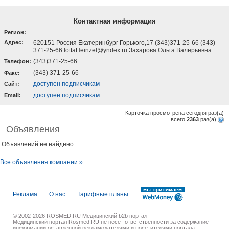
Контактная информация
Регион:
Адрес:
620151 Россия Екатеринбург Горького,17 (343)371-25-66 (343)
371-25-66 lottaHeinzel@yndex.ru Захарова Ольга Валерьевна
(343)371-25-66
Телефон:
(343) 371-25-66
Факс:
доступен подписчикам
Cайт:
доступен подписчикам
Email:
Карточка просмотрена сегодня
раз(a)
всего
2363
раз(a)
Объявления
Объявлений не найдено
Все объявления компании »
Реклама
О нас
Тарифные планы
© 2002-2026 ROSMED.RU Медицинский b2b портал
Медицинский портал Rosmed.RU не несет ответственности за содержание
информации оставленной рекламодателями и посетителями портала.