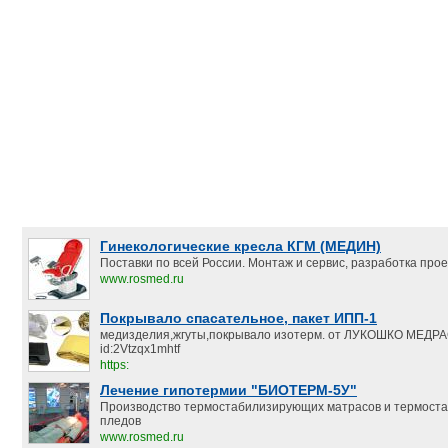
Гинекологические кресла КГМ (МЕДИН)
Поставки по всей России. Монтаж и сервис, разработка прое
www.rosmed.ru
Покрывало спасательное, пакет ИПП-1
медизделия,жгуты,покрывало изотерм. от ЛУКОШКО МЕД
id:2Vtzqx1mhtf
https:
Лечение гипотермии "БИОТЕРМ-5У"
Производство термостабилизирующих матрасов и термост
пледов
www.rosmed.ru