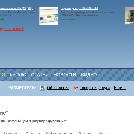
гические кресла КГМ (МЕДИН)
Радиокоагулятор ЭХВЧ-0202-ЭФА
по всей России. Монтаж и сервис,
Аппарат электрохирургический высокочастотный
а проектов.
ЭХВЧ-0202-ЭФА с радиорежимами
ed.ru
www.rosmed.ru
здесь тизер?
ИЯ
КУПЛЮ
СТАТЬИ
НОВОСТИ
ВИДЕО
РАЗМЕСТИТЬ:
Объявление
Товары и услуги
Еще...
ие"
ии 'Торговый Дом "Продмедоборудование"'
Маркет
Статьи
Объявления
Видео
Фото