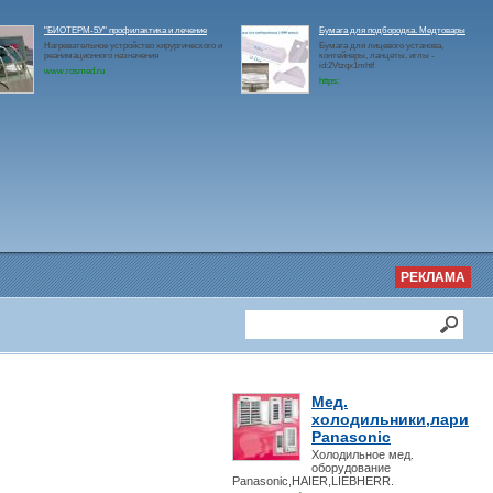
"БИОТЕРМ-5У" профилактика и лечение
Бумага для подбородка. Медтовары
Нагревательное устройство хирургического и
Бумага для лицевого установа,
реанимационного назначения
контейнеры, ланцеты, иглы -
id:2Vtzqx1mhtf
www.rosmed.ru
https:
РЕКЛАМА
Мед.
холодильники,лари
Panasonic
Холодильное мед.
оборудование
Panasonic,HAIER,LIEBHERR.