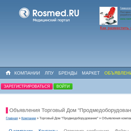
Гинеколо
Поставки 
разработк
www.rosm
Как разместить 
КОМПАНИИ
ЛПУ
БРЕНДЫ
МАРКЕТ
ОБЪЯВЛЕН
ЗАРЕГИСТРИРОВАТЬСЯ
ВОЙТИ
Объявления Торговый Дом "Продмедоборудован
Главная
»
Компании
» Торговый Дом "Продмедоборудование" » Объявления компан
О компании
Контакты
Отправить сообщение
Файлы