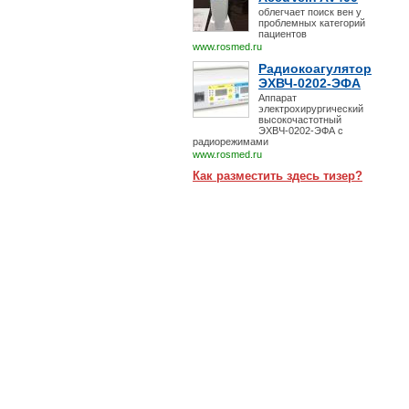
облегчает поиск вен у
проблемных категорий
пациентов
www.rosmed.ru
Радиокоагулятор
ЭХВЧ-0202-ЭФА
Аппарат
электрохирургический
высокочастотный
ЭХВЧ-0202-ЭФА с
радиорежимами
www.rosmed.ru
Как разместить здесь тизер?