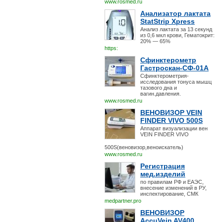
www.rosmed.ru
Анализатор лактата
StatStrip Xpress
Анализ лактата за 13 секунд
из 0,6 мкл крови, Гематокрит:
20% — 65%
https:
Сфинктерометр
Гастроскан-СФ-01А
Сфинктерометрия-
исследования тонуса мышц
тазового дна и
вагин.давления.
www.rosmed.ru
ВЕНОВИЗОР VEIN
FINDER VIVO 500S
Аппарат визуализации вен
VEIN FINDER VIVO
500S(веновизор,веноискатель)
www.rosmed.ru
Регистрация
мед.изделий
по правилам РФ и ЕАЭС,
внесение изменений в РУ,
инспектирование, СМК
medpartner.pro
ВЕНОВИЗОР
AccuVein AV400