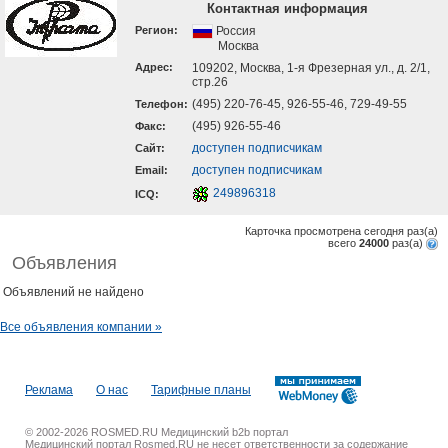
Контактная информация
Регион:
Россия
Москва
Адрес:
109202, Москва, 1-я Фрезерная ул., д. 2/1,
стр.26
(495) 220-76-45, 926-55-46, 729-49-55
Телефон:
(495) 926-55-46
Факс:
доступен подписчикам
Cайт:
доступен подписчикам
Email:
249896318
ICQ:
Карточка просмотрена сегодня
раз(a)
всего
24000
раз(a)
Объявления
Объявлений не найдено
Все объявления компании »
Реклама
О нас
Тарифные планы
© 2002-2026 ROSMED.RU Медицинский b2b портал
Медицинский портал Rosmed.RU не несет ответственности за содержание