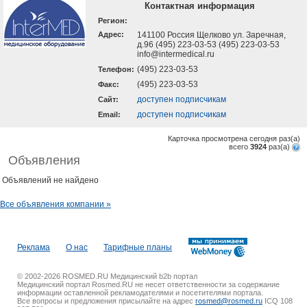
Контактная информация
Регион:
Адрес:
141100 Россия Щелково ул. Заречная,
д.96 (495) 223-03-53 (495) 223-03-53
info@intermedical.ru
(495) 223-03-53
Телефон:
(495) 223-03-53
Факс:
доступен подписчикам
Cайт:
доступен подписчикам
Email:
Карточка просмотрена сегодня
раз(a)
всего
3924
раз(a)
Объявления
Объявлений не найдено
Все объявления компании »
Реклама
О нас
Тарифные планы
© 2002-2026 ROSMED.RU Медицинский b2b портал
Медицинский портал Rosmed.RU не несет ответственности за содержание
информации оставленной рекламодателями и посетителями портала.
Все вопросы и предложения присылайте на адрес
rosmed@rosmed.ru
ICQ 108