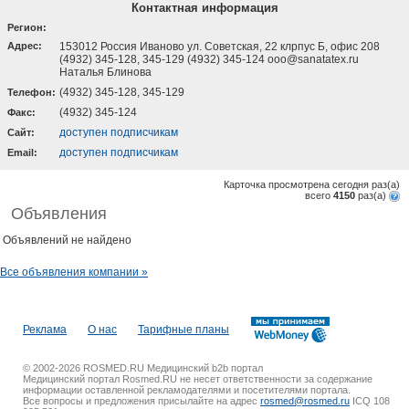
Контактная информация
Регион:
Адрес:
153012 Россия Иваново ул. Советская, 22 клрпус Б, офис 208
(4932) 345-128, 345-129 (4932) 345-124 ooo@sanatatex.ru
Наталья Блинова
(4932) 345-128, 345-129
Телефон:
(4932) 345-124
Факс:
доступен подписчикам
Cайт:
доступен подписчикам
Email:
Карточка просмотрена сегодня
раз(a)
всего
4150
раз(a)
Объявления
Объявлений не найдено
Все объявления компании »
Реклама
О нас
Тарифные планы
© 2002-2026 ROSMED.RU Медицинский b2b портал
Медицинский портал Rosmed.RU не несет ответственности за содержание
информации оставленной рекламодателями и посетителями портала.
Все вопросы и предложения присылайте на адрес
rosmed@rosmed.ru
ICQ 108