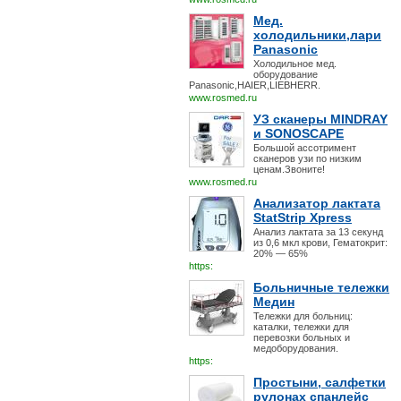
Мед.
холодильники,лари
Panasonic
Холодильное мед.
оборудование
Panasonic,HAIER,LIEBHERR.
www.rosmed.ru
УЗ сканеры MINDRAY
и SONOSCAPE
Большой ассотримент
сканеров узи по низким
ценам.Звоните!
www.rosmed.ru
Анализатор лактата
StatStrip Xpress
Анализ лактата за 13 секунд
из 0,6 мкл крови, Гематокрит:
20% — 65%
https:
Больничные тележки
Медин
Тележки для больниц:
каталки, тележки для
перевозки больных и
медоборудования.
https:
Простыни, салфетки
рулонах спанлейс