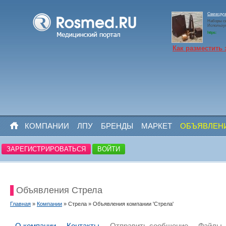
Свечи ру
Наборы св
Использу
https:
Как разместить 
КОМПАНИИ
ЛПУ
БРЕНДЫ
МАРКЕТ
ОБЪЯВЛЕН
ЗАРЕГИСТРИРОВАТЬСЯ
ВОЙТИ
Объявления Стрела
Главная
»
Компании
» Стрела » Объявления компании 'Стрела'
О компании
Контакты
Отправить сообщение
Файлы