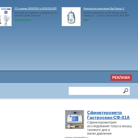
УЗ сканеры MINDRAY и SONOSCAPE
Анализатор креатинина Stat Sensor X
Большой ассотримент сканеров узи по
Анализ креатинина за 30 секунд, объём
низким ценам.Звоните!
образца — 1,2 мкл; Гематокрит 30%-60%
www.rosmed.ru
https:
РЕКЛАМА
Сфинктерометр
Гастроскан-СФ-01А
Сфинктерометрия-
исследования тонуса мышц
тазового дна и
вагин.давления.
www.rosmed.ru