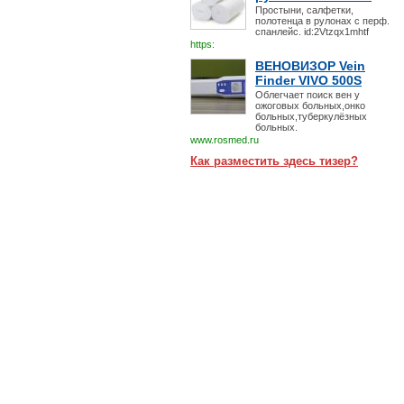
Простыни, салфетки,
полотенца в рулонах с перф.
спанлейс. id:2Vtzqx1mhtf
https:
ВЕНОВИЗОР Vein
Finder VIVO 500S
Облегчает поиск вен у
ожоговых больных,онко
больных,туберкулёзных
больных.
www.rosmed.ru
Как разместить здесь тизер?