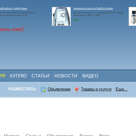
чной работы, диффузоры
Анализатор лактата StatStrip Xpress
ечей пчелиный, кокосовый воск.
Анализ лактата за 13 секунд из 0,6 мкл крови,
ются косметологии, СПА.
Гематокрит: 20% — 65%
https:
здесь тизер?
ИЯ
КУПЛЮ
СТАТЬИ
НОВОСТИ
ВИДЕО
РАЗМЕСТИТЬ:
Объявление
Товары и услуги
Еще...
Маркет
Статьи
Объявления
Видео
Фото