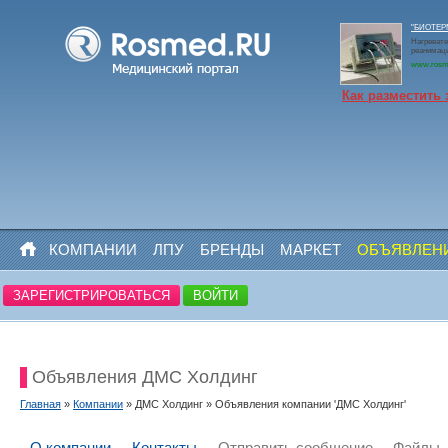
"БИОТЕРМ
Нагревате
реанимаци
www.rosm
Как разместить 
КОМПАНИИ
ЛПУ
БРЕНДЫ
МАРКЕТ
ОБЪЯВЛЕН
ЗАРЕГИСТРИРОВАТЬСЯ
ВОЙТИ
Объявления ДМС Холдинг
Главная
»
Компании
» ДМС Холдинг » Объявления компании 'ДМС Холдинг'
О компании
Контакты
Отправить сообщение
Файлы