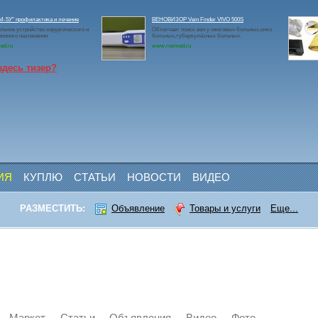
-5У" профилактика и лечение
ВЕНОВИЗОР Vein Finder VIVO 500S
льное устройство хирургического и
Облегчает поиск вен у ожоговых больных,онко
онного назначения
больных,туберкулёзных больных.
ed.ru
www.rosmed.ru
здесь тизер?
ИЯ
КУПЛЮ
СТАТЬИ
НОВОСТИ
ВИДЕО
РАЗМЕСТИТЬ:
Объявление
Товары и услуги
Еще...
Маркет
Статьи
Объявления
Видео
Фото