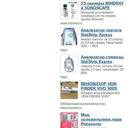
УЗ сканеры MINDRAY
и SONOSCAPE
Большой ассотримент
сканеров узи по низким
ценам.Звоните!
www.rosmed.ru
Анализатор лактата
StatStrip Xpress
Анализ лактата за 13 секунд
из 0,6 мкл крови, Гематокрит:
20% — 65%
https:
Анализатор глюкозы
StatStrip Expres
глюкоза 6 сек, кетоны 10 сек,
проба 1.2 мкл, гематокрит 20-
65%
https:
ВЕНОВИЗОР VEIN
FINDER VIVO 500S
Аппарат визуализации вен
VEIN FINDER VIVO
500S(веновизор,веноискатель)
www.rosmed.ru
Мед.
холодильники,лари
Panasonic