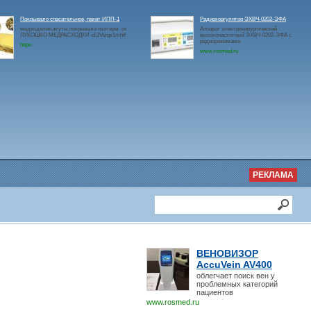
Покрывало спасательное, пакет ИПП-1
Радиокоагулятор ЭХВЧ-0202-ЭФА
медизделия,жгуты,покрывало изотерм. от
Аппарат электрохирургический
ЛУКОШКО МЕДРАСХОДКИ id:2Vtzqx1mhtf
высокочастотный ЭХВЧ-0202-ЭФА с
радиорежимами
https:
www.rosmed.ru
РЕКЛАМА
ВЕНОВИЗОР
AccuVein AV400
облегчает поиск вен у
проблемных категорий
пациентов
www.rosmed.ru