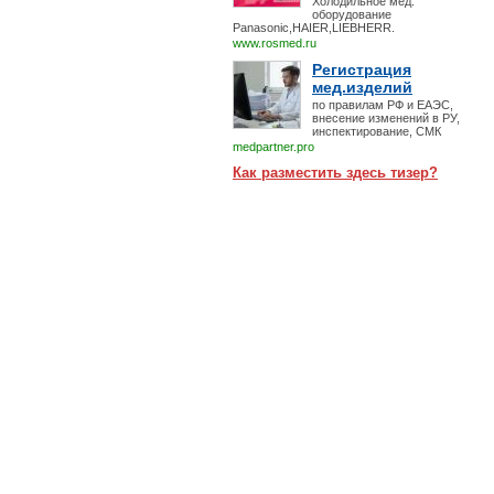
Холодильное мед.
оборудование
Panasonic,HAIER,LIEBHERR.
www.rosmed.ru
Регистрация
мед.изделий
по правилам РФ и ЕАЭС,
внесение изменений в РУ,
инспектирование, СМК
medpartner.pro
Как разместить здесь тизер?