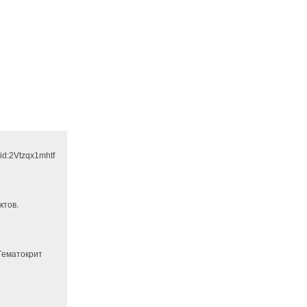
id:2Vtzqx1mhtf
ктов.
 Гематокрит