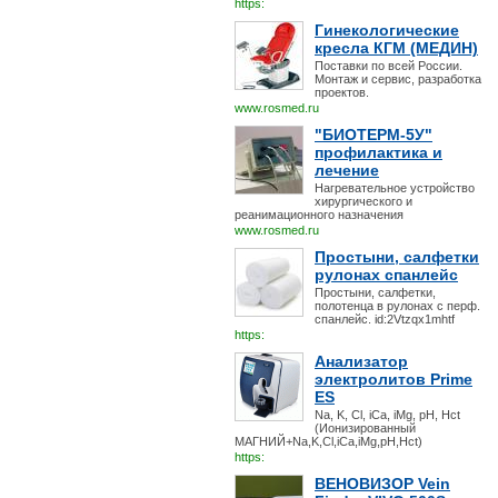
https:
Гинекологические
кресла КГМ (МЕДИН)
Поставки по всей России.
Монтаж и сервис, разработка
проектов.
www.rosmed.ru
"БИОТЕРМ-5У"
профилактика и
лечение
Нагревательное устройство
хирургического и
реанимационного назначения
www.rosmed.ru
Простыни, салфетки
рулонах спанлейс
Простыни, салфетки,
полотенца в рулонах с перф.
спанлейс. id:2Vtzqx1mhtf
https:
Анализатор
электролитов Prime
ES
Na, K, Cl, iCa, iMg, pH, Hct
(Ионизированный
МАГНИЙ+Na,K,Cl,iCa,iMg,pH,Hct)
https:
ВЕНОВИЗОР Vein