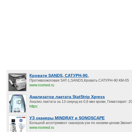
Кровати SANDS, САТУРН-90.
Противоожоговая SAT-1,SANDS,Кровать САТУРН-90 КМ-05
www.rosmed.ru
Анализатор лактата StatStrip Xpress
Анализ лактата за 13 секунд из 0,6 мкл крови, Гематокрит:
https:
УЗ сканеры MINDRAY и SONOSCAPE
Большой ассотримент сканеров узи по низким ценам.Звонит
www.rosmed.ru