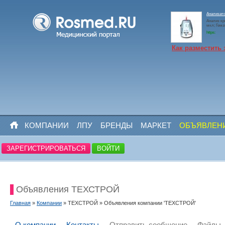
Анализато
Анализ кр
мкл; Гем
https:
Как разместить 
КОМПАНИИ
ЛПУ
БРЕНДЫ
МАРКЕТ
ОБЪЯВЛЕН
ЗАРЕГИСТРИРОВАТЬСЯ
ВОЙТИ
Объявления ТЕХСТРОЙ
Главная
»
Компании
» ТЕХСТРОЙ » Объявления компании 'ТЕХСТРОЙ'
О компании
Контакты
Отправить сообщение
Файлы