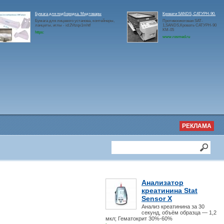
Бумага для подбородка. Медтовары
Кровати SANDS, САТУРН-90.
Бумага для лицевого установа, контейнеры,
Противоожоговая SAT-
ланцеты, иглы - id:2Vtzqx1mhtf
1,SANDS,Кровать САТУРН-90
КМ-05
https:
www.rosmed.ru
РЕКЛАМА
Анализатор
креатинина Stat
Sensor X
Анализ креатинина за 30
секунд, объём образца — 1,2
мкл; Гематокрит 30%-60%