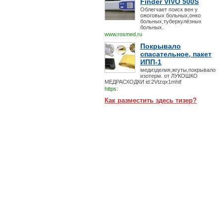
Finder VIVO 500S
Облегчает поиск вен у
ожоговых больных,онко
больных,туберкулёзных
больных.
www.rosmed.ru
Покрывало
спасательное, пакет
ИПП-1
медизделия,жгуты,покрывало
изотерм. от ЛУКОШКО
МЕДРАСХОДКИ id:2Vtzqx1mhtf
https:
Как разместить здесь тизер?