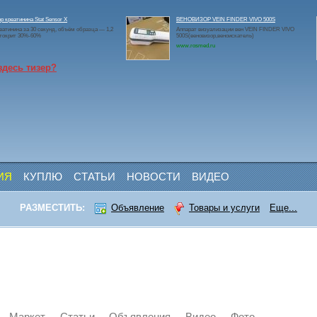
р креатинина Stat Sensor X
ВЕНОВИЗОР VEIN FINDER VIVO 500S
еатинина за 30 секунд, объём образца — 1,2
Аппарат визуализации вен VEIN FINDER VIVO
атокрит 30%-60%
500S(веновизор,веноискатель)
www.rosmed.ru
здесь тизер?
ИЯ
КУПЛЮ
СТАТЬИ
НОВОСТИ
ВИДЕО
РАЗМЕСТИТЬ:
Объявление
Товары и услуги
Еще...
Маркет
Статьи
Объявления
Видео
Фото