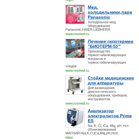
Мед.
холодильники,лари
Panasonic
Холодильное мед.
оборудование
Panasonic,HAIER,LIEBHERR.
www.rosmed.ru
Лечение гипотермии
"БИОТЕРМ-5У"
Производство
термостабилизирующих
матрасов и
термостабилизирующих
пледов
www.rosmed.ru
Стойки медицинские
для аппаратуры
Для размещения
диагностического
оборудования, приборов,
инструментов.
www.rosmed.ru
Анализатор
электролитов Prime
ES
Na, K, Cl, iCa, iMg, pH, Hct
(Ионизированный
МАГНИЙ+Na,K,Cl,iCa,iMg,pH,Hct)
https: