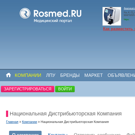
Анализато
Na, K, Cl,
МАГНИЙ+N
https:
Как разместить 
КОМПАНИИ
ЛПУ
БРЕНДЫ
МАРКЕТ
ОБЪЯВЛЕН
ЗАРЕГИСТРИРОВАТЬСЯ
ВОЙТИ
Национальная Дистрибьюторская Компания
Главная
»
Компании
» Национальная Дистрибьюторская Компания
О компании
Контакты
Отправить сообщение
Фа