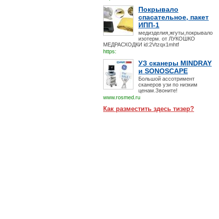
Покрывало
спасательное, пакет
ИПП-1
медизделия,жгуты,покрывало
изотерм. от ЛУКОШКО
МЕДРАСХОДКИ id:2Vtzqx1mhtf
https:
УЗ сканеры MINDRAY
и SONOSCAPE
Большой ассотримент
сканеров узи по низким
ценам.Звоните!
www.rosmed.ru
Как разместить здесь тизер?