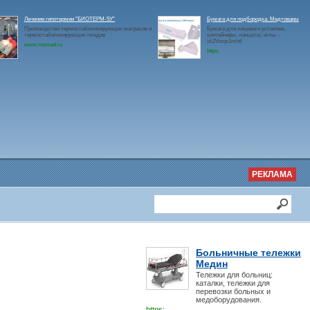
Лечение гипотермии "БИОТЕРМ-5У"
Бумага для подбородка. Медтовары
Производство термостабилизирующих матрасов и
Бумага для лицевого установа,
термостабилизирующих пледов
контейнеры, ланцеты, иглы -
id:2Vtzqx1mhtf
www.rosmed.ru
https:
РЕКЛАМА
Больничные тележки
Медин
Тележки для больниц:
каталки, тележки для
перевозки больных и
медоборудования.
https: