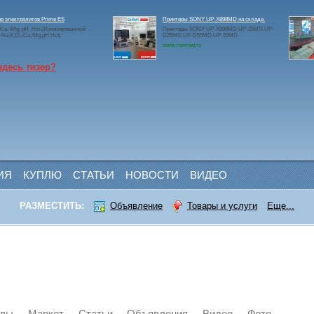
р электролитов Prime ES
Принтеры SONY UP-X898MD на складе.
 iCa, iMg, pH, Hct (Ионизированный
Принтеры SONY UP-X898MD,UP-25MD,UP-
a,K,Cl,iCa,iMg,pH,Hct)
D25MD,UP-D55MD,UP-55MD.
www.rosmed.ru
здесь тизер?
ИЯ
КУПЛЮ
СТАТЬИ
НОВОСТИ
ВИДЕО
РАЗМЕСТИТЬ:
Объявление
Товары и услуги
Еще...
йлы
Маркет
Статьи
Объявления
Видео
Фото