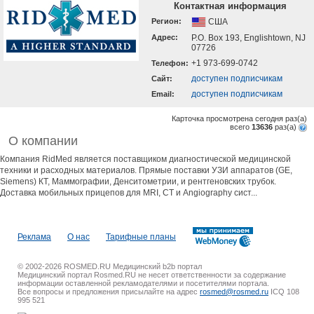
Контактная информация
Регион:
США
Адрес:
P.O. Box 193, Englishtown, NJ
07726
+1 973-699-0742
Телефон:
доступен подписчикам
Cайт:
доступен подписчикам
Email:
Карточка просмотрена сегодня
раз(a)
всего
13636
раз(a)
О компании
Компания RidMed является поставщиком диагностической медицинской
техники и расходных материалов. Прямые поставки УЗИ аппаратов (GE,
Siemens) КТ, Маммографии, Денситометрии, и рентгеновских трубок.
Доставка мобильных прицепов для MRI, CT и Angiography сист...
Реклама
О нас
Тарифные планы
© 2002-2026 ROSMED.RU Медицинский b2b портал
Медицинский портал Rosmed.RU не несет ответственности за содержание
информации оставленной рекламодателями и посетителями портала.
Все вопросы и предложения присылайте на адрес
rosmed@rosmed.ru
ICQ 108
995 521