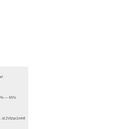
е!
 20% — 65%
 id:2Vtzqx1mhtf