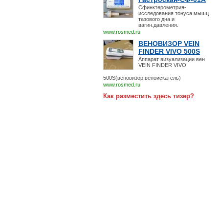
Сфинктерометрия-
исследования тонуса мышц
тазового дна и
вагин.давления.
www.rosmed.ru
ВЕНОВИЗОР VEIN
FINDER VIVO 500S
Аппарат визуализации вен
VEIN FINDER VIVO
500S(веновизор,веноискатель)
www.rosmed.ru
Как разместить здесь тизер?