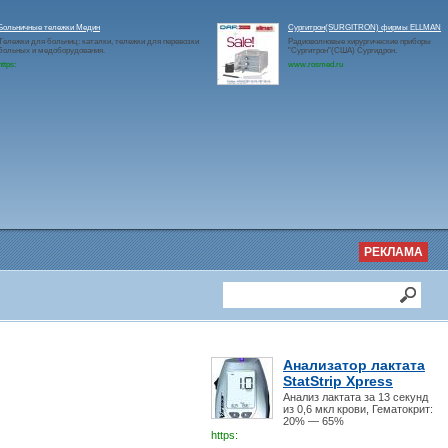
Больничные тележки Медин
Сургитрон(SURGITRON) фирмы ELLMAN
Тележки для больниц: каталки, тележки для перевозки
Радиоволновые хирургические приборы
больных и медоборудования.
"Сургитрон"(США) Сургидрон.
https:
www.rosmed.ru
РЕКЛАМА
Анализатор лактата
StatStrip Xpress
Анализ лактата за 13 секунд
из 0,6 мкл крови, Гематокрит:
20% — 65%
https: