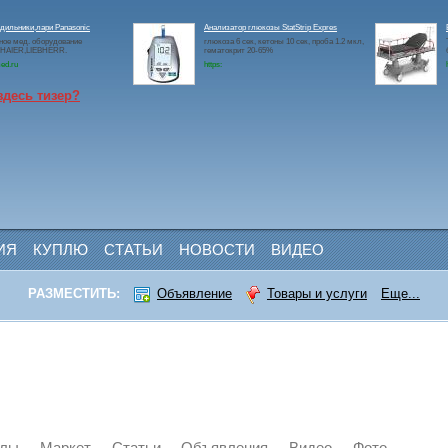
дильники,лари Panasonic
Анализатор глюкозы StatStrip Expres
ое мед. оборудование
глюкоза 6 сек, кетоны 10 сек, проба 1.2 мкл,
c,HAIER,LIEBHERR.
гематокрит 20-65%
ed.ru
https:
здесь тизер?
ИЯ
КУПЛЮ
СТАТЬИ
НОВОСТИ
ВИДЕО
РАЗМЕСТИТЬ:
Объявление
Товары и услуги
Еще...
йлы
Маркет
Статьи
Объявления
Видео
Фото