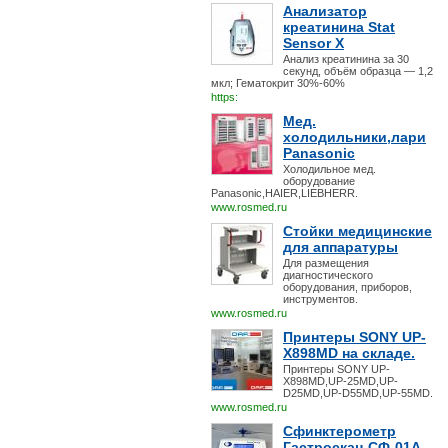
Анализатор
креатинина Stat
Sensor X
Анализ креатинина за 30
секунд, объём образца — 1,2
мкл; Гематокрит 30%-60%
https:
Мед.
холодильники,лари
Panasonic
Холодильное мед.
оборудование
Panasonic,HAIER,LIEBHERR.
www.rosmed.ru
Стойки медицинские
для аппаратуры
Для размещения
диагностического
оборудования, приборов,
инструментов.
www.rosmed.ru
Принтеры SONY UP-
X898MD на складе.
Принтеры SONY UP-
X898MD,UP-25MD,UP-
D25MD,UP-D55MD,UP-55MD.
www.rosmed.ru
Сфинктерометр
Гастроскан-СФ-01А