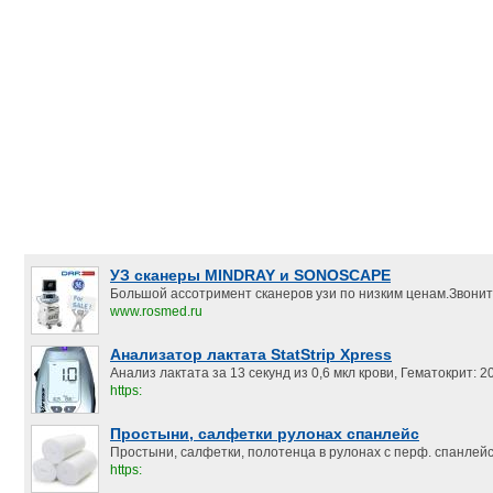
УЗ сканеры MINDRAY и SONOSCAPE
Большой ассотримент сканеров узи по низким ценам.Звонит
www.rosmed.ru
Анализатор лактата StatStrip Xpress
Анализ лактата за 13 секунд из 0,6 мкл крови, Гематокрит:
https:
Простыни, салфетки рулонах спанлейс
Простыни, салфетки, полотенца в рулонах с перф. спанлейс.
https: