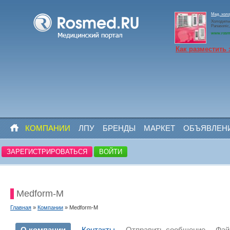
Мед. холо
Холодильн
Panasoni
www.rosm
Как разместить 
КОМПАНИИ
ЛПУ
БРЕНДЫ
МАРКЕТ
ОБЪЯВЛЕН
ЗАРЕГИСТРИРОВАТЬСЯ
ВОЙТИ
Medform-M
Главная
»
Компании
» Medform-M
О компании
Контакты
Отправить сообщение
Фа