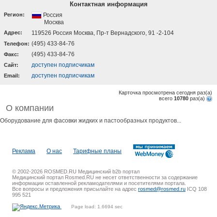
Контактная информация
Регион:
Россия
Москва
Адрес:
119526 Россия Москва, Пр-т Вернадского, 91 -2-104
(495) 433-84-76
Телефон:
(495) 433-84-76
Факс:
доступен подписчикам
Cайт:
доступен подписчикам
Email:
Карточка просмотрена сегодня
раз(a)
всего
10780
раз(a)
О компании
Оборудование для фасовки жидких и пастообразных продуктов...
Реклама
О нас
Тарифные планы
© 2002-2026 ROSMED.RU Медицинский b2b портал
Медицинский портал Rosmed.RU не несет ответственности за содержание
информации оставленной рекламодателями и посетителями портала.
Все вопросы и предложения присылайте на адрес
rosmed@rosmed.ru
ICQ 108
995 521
Page load: 1.6694 sec