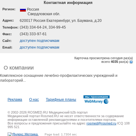
Контактная информация
Регион:
Россия
Свердловская обл.
Адрес:
620017 Россия Екатеринбург, ул. Баумана, д.20
(343) 334-64-24, 334-99-45
Телефон:
(343) 333-97-61
Факс:
доступен подписчикам
Cайт:
доступен подписчикам
Email:
Карточка просмотрена сегодня
раз(a)
всего
4035
раз(a)
О компании
Комплексное оснащение лечебно-профилактических учреждений и
лабораторий...
Реклама
О нас
Тарифные планы
© 2002-2026 ROSMED.RU Медицинский b2b портал
Медицинский портал Rosmed.RU не несет ответственности за содержание
информации оставленной рекламодателями и посетителями портала.
Все вопросы и предложения присылайте на адрес
rosmed@rosmed.ru
ICQ 108
995 521
Page load: 1.7304 sec