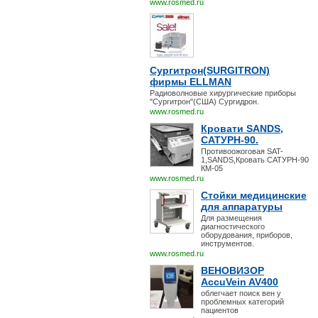
www.rosmed.ru
Сургитрон(SURGITRON)
фирмы ELLMAN
Радиоволновые хирургические приборы
"Сургитрон"(США) Сургидрон.
www.rosmed.ru
Кровати SANDS,
САТУРН-90.
Противоожоговая SAT-
1,SANDS,Кровать САТУРН-90
КМ-05
www.rosmed.ru
Стойки медицинские
для аппаратуры
Для размещения
диагностического
оборудования, приборов,
инструментов.
www.rosmed.ru
ВЕНОВИЗОР
AccuVein AV400
облегчает поиск вен у
проблемных категорий
пациентов