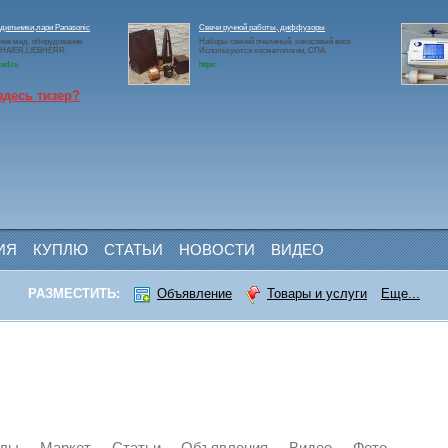
дильники,лари Panasonic
Свечи ручной работы, диффузоры
ое мед. оборудование
Наборы свечей пчелиный, кокосовый воск.
c,HAIER,LIEBHERR.
Используются косметологии, СПА.
ed.ru
https:
здесь тизер?
ИЯ
КУПЛЮ
СТАТЬИ
НОВОСТИ
ВИДЕО
РАЗМЕСТИТЬ:
Объявление
Товары и услуги
Еще...
йлы
Маркет
Статьи
Объявления
Видео
Фото