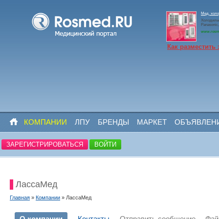
Мед. холо
Холодильн
Panasoni
www.rosm
Как разместить 
КОМПАНИИ
ЛПУ
БРЕНДЫ
МАРКЕТ
ОБЪЯВЛЕН
ЗАРЕГИСТРИРОВАТЬСЯ
ВОЙТИ
ЛассаМед
Главная
»
Компании
» ЛассаМед
О компании
Контакты
Отправить сообщение
Фа