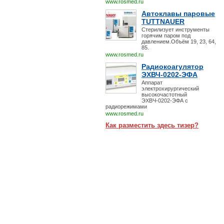
www.rosmed.ru
Автоклавы паровые
TUTTNAUER
Стерилизует инструменты
горячим паром под
давлением.Объём 19, 23, 64,
85.
www.rosmed.ru
Радиокоагулятор
ЭХВЧ-0202-ЭФА
Аппарат
электрохирургический
высокочастотный
ЭХВЧ-0202-ЭФА с
радиорежимами
www.rosmed.ru
Как разместить здесь тизер?