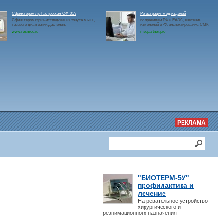
Сфинктерометр Гастроскан-СФ-01А
Регистрация мед.изделий
Сфинктерометрия-исследования тонуса мышц
по правилам РФ и ЕАЭС, внесение
тазового дна и вагин.давления.
изменений в РУ, инспектирование, СМК
www.rosmed.ru
medpartner.pro
РЕКЛАМА
"БИОТЕРМ-5У"
профилактика и
лечение
Нагревательное устройство
хирургического и
реанимационного назначения