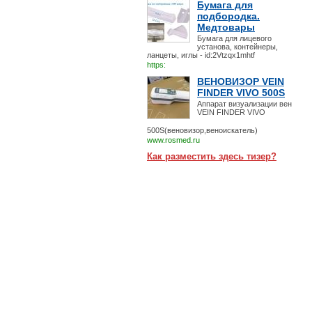
Бумага для
подбородка.
Медтовары
Бумага для лицевого
установа, контейнеры,
ланцеты, иглы - id:2Vtzqx1mhtf
https:
ВЕНОВИЗОР VEIN
FINDER VIVO 500S
Аппарат визуализации вен
VEIN FINDER VIVO
500S(веновизор,веноискатель)
www.rosmed.ru
Как разместить здесь тизер?