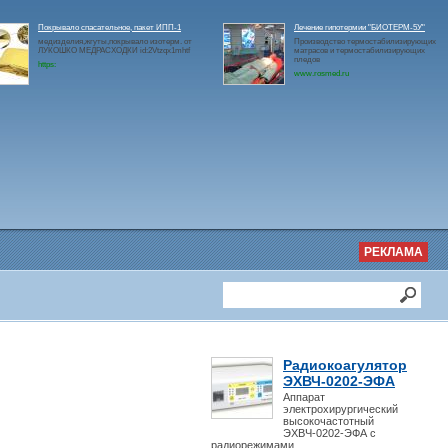
Покрывало спасательное, пакет ИПП-1
Лечение гипотермии "БИОТЕРМ-5У"
медизделия,жгуты,покрывало изотерм. от
Производство термостабилизирующих
ЛУКОШКО МЕДРАСХОДКИ id:2Vtzqx1mhtf
матрасов и термостабилизирующих
пледов
https:
www.rosmed.ru
РЕКЛАМА
Радиокоагулятор
ЭХВЧ-0202-ЭФА
Аппарат
электрохирургический
высокочастотный
ЭХВЧ-0202-ЭФА с
радиорежимами