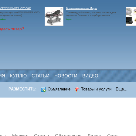
Р VEIN FINDER VIVO 500S
Больничные тележки Медин
изуализации вен VEIN FINDER VIVO
Тележки для больниц: каталки, тележки для
визор,веноискатель)
перевозки больных и медоборудования.
ed.ru
https:
здесь тизер?
ИЯ
КУПЛЮ
СТАТЬИ
НОВОСТИ
ВИДЕО
РАЗМЕСТИТЬ:
Объявление
Товары и услуги
Еще...
йлы
Маркет
Статьи
Объявления
Видео
Фото