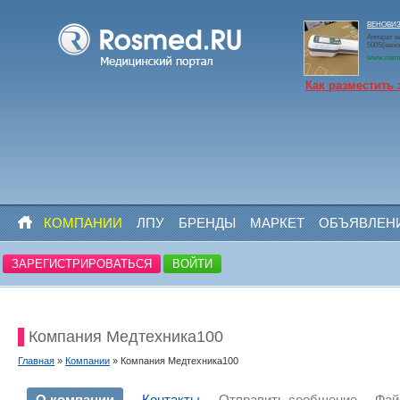
ВЕНОВИЗО
Аппарат в
500S(вено
www.rosm
Как разместить 
КОМПАНИИ
ЛПУ
БРЕНДЫ
МАРКЕТ
ОБЪЯВЛЕН
ЗАРЕГИСТРИРОВАТЬСЯ
ВОЙТИ
Компания Медтехника100
Главная
»
Компании
» Компания Медтехника100
О компании
Контакты
Отправить сообщение
Фа