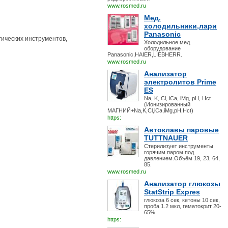
www.rosmed.ru
Мед.
холодильники,лари
Panasonic
гических инструментов,
Холодильное мед.
оборудование
Panasonic,HAIER,LIEBHERR.
www.rosmed.ru
Анализатор
электролитов Prime
ES
Na, K, Cl, iCa, iMg, pH, Hct
(Ионизированный
МАГНИЙ+Na,K,Cl,iCa,iMg,pH,Hct)
https:
Автоклавы паровые
TUTTNAUER
Стерилизует инструменты
горячим паром под
давлением.Объём 19, 23, 64,
85.
www.rosmed.ru
Анализатор глюкозы
StatStrip Expres
глюкоза 6 сек, кетоны 10 сек,
проба 1.2 мкл, гематокрит 20-
65%
https: