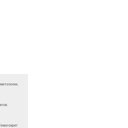
сметологии,
ктов.
 Гематокрит