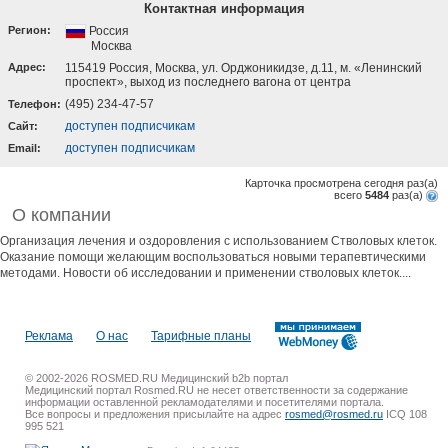
Контактная информация
Регион:
Россия
Москва
Адрес:
115419 Россия, Москва, ул. Орджоникидзе, д.11, м. «Ленинский
проспект», выход из последнего вагона от центра
(495) 234-47-57
Телефон:
доступен подписчикам
Cайт:
доступен подписчикам
Email:
Карточка просмотрена сегодня
раз(a)
всего
5484
раз(a)
О компании
Организация лечения и оздоровления с использованием Стволовых клеток.
Оказание помощи желающим воспользоваться новыми терапевтическими
методами. Новости об исследовании и применении стволовых клеток....
Реклама
О нас
Тарифные планы
© 2002-2026 ROSMED.RU Медицинский b2b портал
Медицинский портал Rosmed.RU не несет ответственности за содержание
информации оставленной рекламодателями и посетителями портала.
Все вопросы и предложения присылайте на адрес
rosmed@rosmed.ru
ICQ 108
995 521