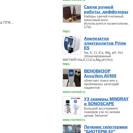
Свечи ручной
работы, диффузоры
Наборы свечей пчелиный,
кокосовый воск.
 ППК....
Используются косметологии,
СПА.
https:
Анализатор
электролитов Prime
ES
Na, K, Cl, iCa, iMg, pH, Hct
(Ионизированный
МАГНИЙ+Na,K,Cl,iCa,iMg,pH,Hct)
https:
ВЕНОВИЗОР
AccuVein AV400
облегчает поиск вен у
проблемных категорий
пациентов
www.rosmed.ru
УЗ сканеры MINDRAY
и SONOSCAPE
Большой ассотримент
сканеров узи по низким
ценам.Звоните!
www.rosmed.ru
Лечение гипотермии
"БИОТЕРМ-5У"