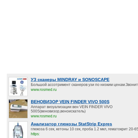
УЗ сканеры MINDRAY и SONOSCAPE
Большой ассотримент сканеров узи по низким ценам.Звонит
www.rosmed.ru
ВЕНОВИЗОР VEIN FINDER VIVO 500S
Аппарат визуализации вен VEIN FINDER VIVO
500S(веновизор,веноискатель)
www.rosmed.ru
Анализатор глюкозы StatStrip Expres
глюкоза 6 сек, кетоны 10 сек, проба 1.2 мкл, гематокрит 20-
https: