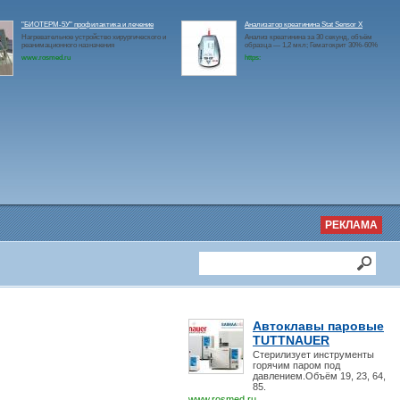
"БИОТЕРМ-5У" профилактика и лечение
Анализатор креатинина Stat Sensor X
Нагревательное устройство хирургического и
Анализ креатинина за 30 секунд, объём
реанимационного назначения
образца — 1,2 мкл; Гематокрит 30%-60%
www.rosmed.ru
https:
РЕКЛАМА
Автоклавы паровые
TUTTNAUER
Стерилизует инструменты
горячим паром под
давлением.Объём 19, 23, 64,
85.
www.rosmed.ru