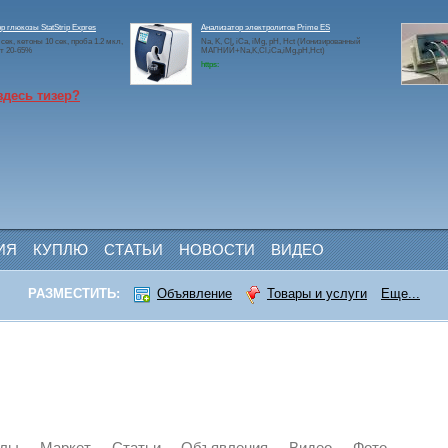
р глюкозы StatStrip Expres
Анализатор электролитов Prime ES
сек, кетоны 10 сек, проба 1.2 мкл,
Na, K, Cl, iCa, iMg, pH, Hct (Ионизированный
т 20-65%
МАГНИЙ+Na,K,Cl,iCa,iMg,pH,Hct)
https:
здесь тизер?
ИЯ
КУПЛЮ
СТАТЬИ
НОВОСТИ
ВИДЕО
РАЗМЕСТИТЬ:
Объявление
Товары и услуги
Еще...
йлы
Маркет
Статьи
Объявления
Видео
Фото