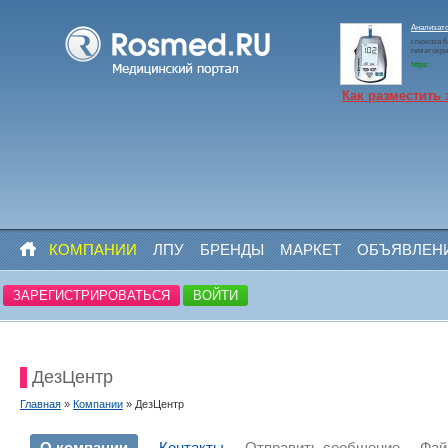
Анализато
глюкоза 6 
гематокри
https:
Как разместить 
КОМПАНИИ
ЛПУ
БРЕНДЫ
МАРКЕТ
ОБЪЯВЛЕН
ЗАРЕГИСТРИРОВАТЬСЯ
ВОЙТИ
ДезЦентр
Главная
»
Компании
» ДезЦентр
О компании
Контакты
Отправить сообщение
Фа