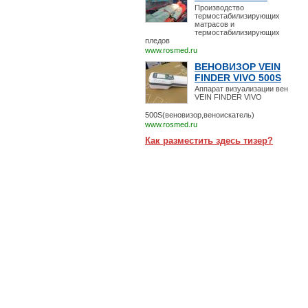
Производство
термостабилизирующих
матрасов и
термостабилизирующих
пледов
www.rosmed.ru
ВЕНОВИЗОР VEIN
FINDER VIVO 500S
Аппарат визуализации вен
VEIN FINDER VIVO
500S(веновизор,веноискатель)
www.rosmed.ru
Как разместить здесь тизер?