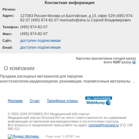
Контактная информация
Регион:
Адрес:
127083 Россия Москва ул.Балтийская, д.15, офис 529 (495) 974-
82-07 (495) 974-82-07 marinadv@aha.ru Сергей Владимирович
(495) 974-82-07
Телефон:
(495) 974-82-07
Факс:
доступен подписчикам
Cайт:
доступен подписчикам
Email:
Карточка просмотрена сегодня
раз(a)
всего
5197
раз(a)
О компании
Продажа расходных материалов для хирургии
анестезиологии,кардиохерургии, реанимации, перевязочные материалы. ...
Реклама
О нас
Тарифные планы
© 2002-2026 ROSMED.RU Медицинский b2b портал
Медицинский портал Rosmed.RU не несет ответственности за содержание
информации оставленной рекламодателями и посетителями портала.
Все вопросы и предложения присылайте на адрес
rosmed@rosmed.ru
ICQ 108
995 521
Page load: 1.85587 sec