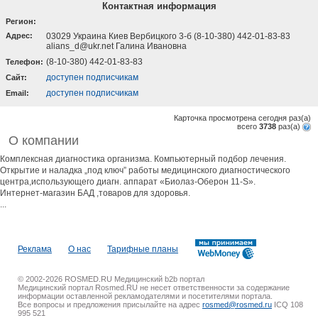
Контактная информация
Регион:
Адрес:
03029 Украина Киев Вербицкого 3-б (8-10-380) 442-01-83-83
alians_d@ukr.net Галина Ивановна
(8-10-380) 442-01-83-83
Телефон:
доступен подписчикам
Cайт:
доступен подписчикам
Email:
Карточка просмотрена сегодня
раз(a)
всего
3738
раз(a)
О компании
Комплексная диагностика организма. Компьютерный подбор лечения.
Открытие и наладка „под ключ” работы медицинского диагностического
центра,использующего диагн. аппарат «Биолаз-Оберон 11-S».
Интернет-магазин БАД ,товаров для здоровья.
...
Реклама
О нас
Тарифные планы
© 2002-2026 ROSMED.RU Медицинский b2b портал
Медицинский портал Rosmed.RU не несет ответственности за содержание
информации оставленной рекламодателями и посетителями портала.
Все вопросы и предложения присылайте на адрес
rosmed@rosmed.ru
ICQ 108
995 521