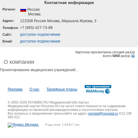
Контактная информация
Регион:
Россия
Москва
Адрес:
123308 Россия Москва, Маршала Жукова, 3
+7 (965) 427-73-88
Телефон:
доступен подписчикам
Cайт:
доступен подписчикам
Email:
Карточка просмотрена сегодня
раз(a)
всего
5050
раз(a)
О компании
Проектирование медицинских учреждений...
Реклама
О нас
Тарифные планы
© 2002-2026 ROSMED.RU Медицинский b2b портал
Медицинский портал Rosmed.RU не несет ответственности за содержание
информации оставленной рекламодателями и посетителями портала.
Все вопросы и предложения присылайте на адрес
rosmed@rosmed.ru
ICQ 108
995 521
Page load: 1.84417 sec