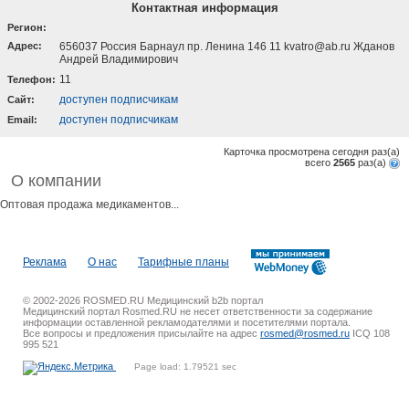
Контактная информация
Регион:
Адрес:
656037 Россия Барнаул пр. Ленина 146 11 kvatro@ab.ru Жданов
Андрей Владимирович
11
Телефон:
доступен подписчикам
Cайт:
доступен подписчикам
Email:
Карточка просмотрена сегодня
раз(a)
всего
2565
раз(a)
О компании
Оптовая продажа медикаментов...
Реклама
О нас
Тарифные планы
© 2002-2026 ROSMED.RU Медицинский b2b портал
Медицинский портал Rosmed.RU не несет ответственности за содержание
информации оставленной рекламодателями и посетителями портала.
Все вопросы и предложения присылайте на адрес
rosmed@rosmed.ru
ICQ 108
995 521
Page load: 1.79521 sec