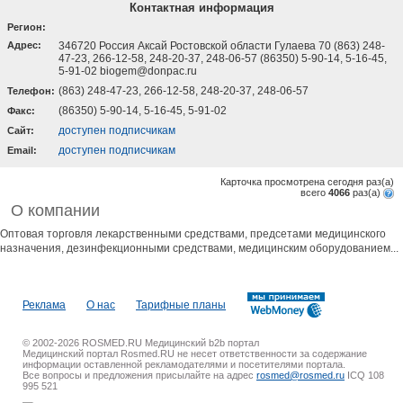
Контактная информация
Регион:
Адрес:
346720 Россия Аксай Ростовской области Гулаева 70 (863) 248-
47-23, 266-12-58, 248-20-37, 248-06-57 (86350) 5-90-14, 5-16-45,
5-91-02 biogem@donpac.ru
(863) 248-47-23, 266-12-58, 248-20-37, 248-06-57
Телефон:
(86350) 5-90-14, 5-16-45, 5-91-02
Факс:
доступен подписчикам
Cайт:
доступен подписчикам
Email:
Карточка просмотрена сегодня
раз(a)
всего
4066
раз(a)
О компании
Оптовая торговля лекарственными средствами, предсетами медицинского
назначения, дезинфекционными средствами, медицинским оборудованием...
Реклама
О нас
Тарифные планы
© 2002-2026 ROSMED.RU Медицинский b2b портал
Медицинский портал Rosmed.RU не несет ответственности за содержание
информации оставленной рекламодателями и посетителями портала.
Все вопросы и предложения присылайте на адрес
rosmed@rosmed.ru
ICQ 108
995 521