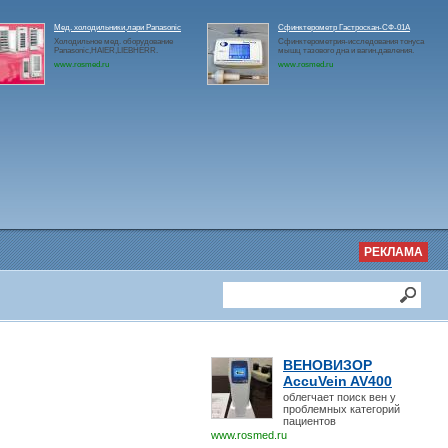
Мед. холодильники,лари Panasonic
Сфинктерометр Гастроскан-СФ-01А
Холодильное мед. оборудование
Сфинктерометрия-исследования тонуса
Panasonic,HAIER,LIEBHERR.
мышц тазового дна и вагин.давления.
www.rosmed.ru
www.rosmed.ru
РЕКЛАМА
ВЕНОВИЗОР
AccuVein AV400
облегчает поиск вен у
проблемных категорий
пациентов
www.rosmed.ru