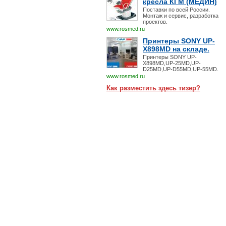
кресла КГМ (МЕДИН)
Поставки по всей России.
Монтаж и сервис, разработка
проектов.
www.rosmed.ru
Принтеры SONY UP-
X898MD на складе.
Принтеры SONY UP-
X898MD,UP-25MD,UP-
D25MD,UP-D55MD,UP-55MD.
www.rosmed.ru
Как разместить здесь тизер?