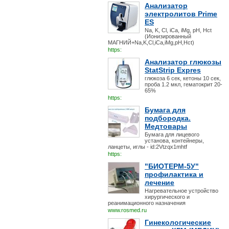
Анализатор
электролитов Prime
ES
Na, K, Cl, iCa, iMg, pH, Hct
(Ионизированный
МАГНИЙ+Na,K,Cl,iCa,iMg,pH,Hct)
https:
Анализатор глюкозы
StatStrip Expres
глюкоза 6 сек, кетоны 10 сек,
проба 1.2 мкл, гематокрит 20-
65%
https:
Бумага для
подбородка.
Медтовары
Бумага для лицевого
установа, контейнеры,
ланцеты, иглы - id:2Vtzqx1mhtf
https:
"БИОТЕРМ-5У"
профилактика и
лечение
Нагревательное устройство
хирургического и
реанимационного назначения
www.rosmed.ru
Гинекологические