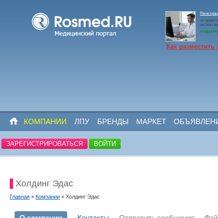
Регистрац
по правил
инспектир
medpartne
Как разместить 
КОМПАНИИ
ЛПУ
БРЕНДЫ
МАРКЕТ
ОБЪЯВЛЕН
ЗАРЕГИСТРИРОВАТЬСЯ
ВОЙТИ
Холдинг Эдас
Главная
»
Компании
» Холдинг Эдас
О компании
Контакты
Отправить сообщение
Фа