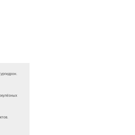
ургидрон.
еркулёзных
ктов.