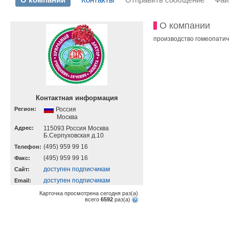
О компании
производство гомеопатиче
Контактная информация
Регион:
Россия
Москва
Адрес:
115093 Россия Москва
Б.Серпуховская д.10
(495) 959 99 16
Телефон:
(495) 959 99 16
Факс:
доступен подписчикам
Cайт:
доступен подписчикам
Email:
Карточка просмотрена сегодня
раз(a)
всего
6592
раз(a)