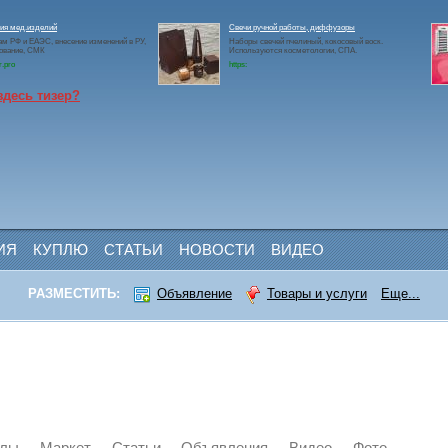
ия мед.изделий
Свечи ручной работы, диффузоры
ам РФ и ЕАЭС, внесение изменений в РУ,
Наборы свечей пчелиный, кокосовый воск.
ование, СМК
Используются косметологии, СПА.
r.pro
https:
здесь тизер?
ИЯ
КУПЛЮ
СТАТЬИ
НОВОСТИ
ВИДЕО
РАЗМЕСТИТЬ:
Объявление
Товары и услуги
Еще...
йлы
Маркет
Статьи
Объявления
Видео
Фото