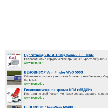
Сургитрон(SURGITRON) фирмы ELLMAN
Радиоволновые хирургические приборы "Сургитрон"(США) С
www.rosmed.ru
ВЕНОВИЗОР Vein Finder VIVO 500S
Облегчает поиск вен у ожоговых больных,онко больных,туб
больных.
www.rosmed.ru
Гинекологические кресла КГМ (МЕДИН)
Поставки по всей России. Монтаж и сервис, разработка прое
www.rosmed.ru
ВЕНОВИЗОР AccuVein AV400