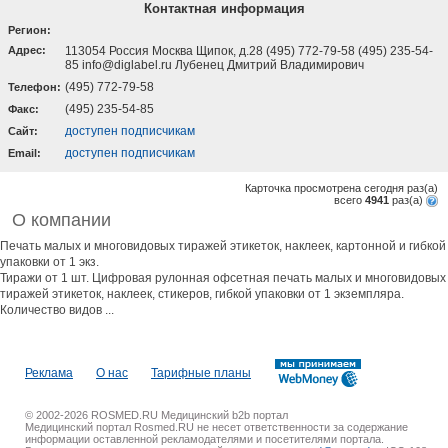
Контактная информация
Регион:
Адрес:
113054 Россия Москва Щипок, д.28 (495) 772-79-58 (495) 235-54-
85 info@diglabel.ru Лубенец Дмитрий Владимирович
(495) 772-79-58
Телефон:
(495) 235-54-85
Факс:
доступен подписчикам
Cайт:
доступен подписчикам
Email:
Карточка просмотрена сегодня
раз(a)
всего
4941
раз(a)
О компании
Печать малых и многовидовых тиражей этикеток, наклеек, картонной и гибкой
упаковки от 1 экз.
Тиражи от 1 шт. Цифровая рулонная офсетная печать малых и многовидовых
тиражей этикеток, наклеек, стикеров, гибкой упаковки от 1 экземпляра.
Количество видов ...
Реклама
О нас
Тарифные планы
© 2002-2026 ROSMED.RU Медицинский b2b портал
Медицинский портал Rosmed.RU не несет ответственности за содержание
информации оставленной рекламодателями и посетителями портала.