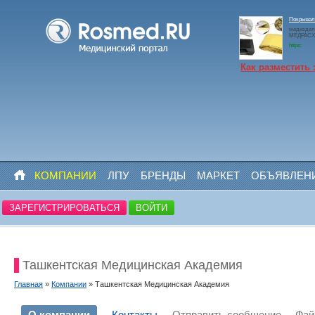
Покрывало
медиздел
МЕДРАСХО
https:
Как разместить 
КОМПАНИИ
ЛПУ
БРЕНДЫ
МАРКЕТ
ОБЪЯВЛЕН
ЗАРЕГИСТРИРОВАТЬСЯ
ВОЙТИ
Ташкентская Медицинская Академия
Главная
»
Компании
» Ташкентская Медицинская Академия
О компании
Контакты
Отправить сообщение
Фа