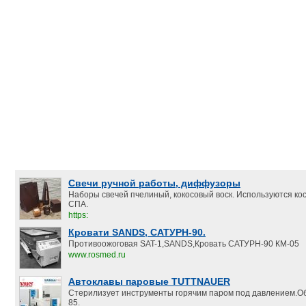
Свечи ручной работы, диффузоры
Наборы свечей пчелиный, кокосовый воск. Используются ко
СПА.
https:
Кровати SANDS, САТУРН-90.
Противоожоговая SAT-1,SANDS,Кровать САТУРН-90 КМ-05
www.rosmed.ru
Автоклавы паровые TUTTNAUER
Стерилизует инструменты горячим паром под давлением.Объ
85.