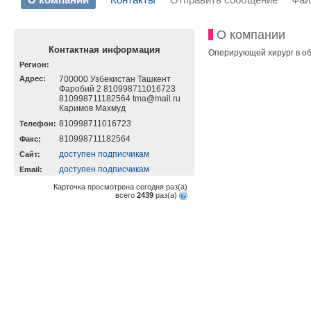
О компании
Контактная информация
Оперирующей хирург в обл
Регион:
Адрес:
700000 Узбекистан Ташкент
Фаробий 2 810998711016723
810998711182564 tma@mail.ru
Каримов Махмуд
810998711016723
Телефон:
810998711182564
Факс:
доступен подписчикам
Cайт:
доступен подписчикам
Email:
Карточка просмотрена сегодня
раз(a)
всего
2439
раз(a)