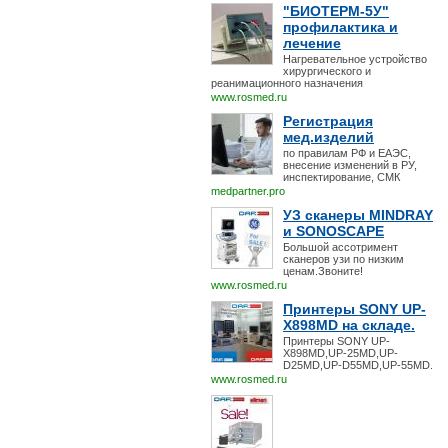
"БИОТЕРМ-5У"
профилактика и
лечение
Нагревательное устройство
хирургического и
реанимационного назначения
www.rosmed.ru
Регистрация
мед.изделий
по правилам РФ и ЕАЭС,
внесение изменений в РУ,
инспектирование, СМК
medpartner.pro
УЗ сканеры MINDRAY
и SONOSCAPE
Большой ассотримент
сканеров узи по низким
ценам.Звоните!
www.rosmed.ru
Принтеры SONY UP-
X898MD на складе.
Принтеры SONY UP-
X898MD,UP-25MD,UP-
D25MD,UP-D55MD,UP-55MD.
www.rosmed.ru