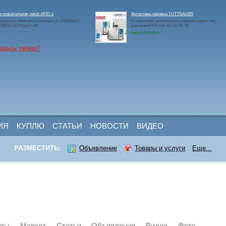
 спасательное, пакет ИПП-1
Автоклавы паровые TUTTNAUER
ия,жгуты,покрывало изотерм. от ЛУКОШКО
Стерилизует инструменты горячим паром под
ДКИ id:2Vtzqx1mhtf
давлением.Объём 19, 23, 64, 85.
www.rosmed.ru
здесь тизер?
ИЯ
КУПЛЮ
СТАТЬИ
НОВОСТИ
ВИДЕО
РАЗМЕСТИТЬ:
Объявление
Товары и услуги
Еще...
йлы
Маркет
Статьи
Объявления
Видео
Фото