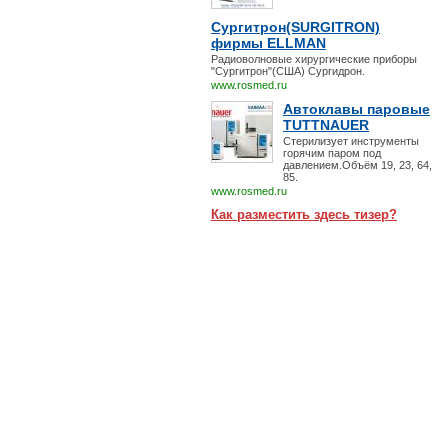
Сургитрон(SURGITRON)
фирмы ELLMAN
Радиоволновые хирургические приборы
"Сургитрон"(США) Сургидрон.
www.rosmed.ru
Автоклавы паровые
TUTTNAUER
Стерилизует инструменты
горячим паром под
давлением.Объём 19, 23, 64,
85.
www.rosmed.ru
Как разместить здесь тизер?