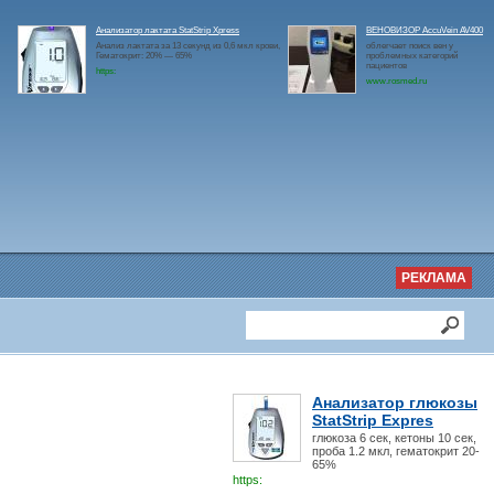
Анализатор лактата StatStrip Xpress
ВЕНОВИЗОР AccuVein AV400
Анализ лактата за 13 секунд из 0,6 мкл крови,
облегчает поиск вен у
Гематокрит: 20% — 65%
проблемных категорий
пациентов
https:
www.rosmed.ru
РЕКЛАМА
Анализатор глюкозы
StatStrip Expres
глюкоза 6 сек, кетоны 10 сек,
проба 1.2 мкл, гематокрит 20-
65%
https: