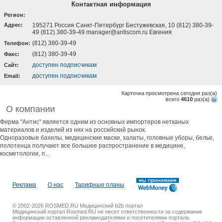
Контактная информация
Регион:
Адрес:
195271 Россия Санкт-Петербург Бестужевская, 10 (812) 380-39-
49 (812) 380-39-49 manager@antiscom.ru Евгения
(812) 380-39-49
Телефон:
(812) 380-39-49
Факс:
доступен подписчикам
Cайт:
доступен подписчикам
Email:
Карточка просмотрена сегодня
раз(a)
всего
4610
раз(a)
О компании
Фирма "Антис" является одним из основных импортеров нетканых
материалов и изделий из них на российский рынок.
Одноразовые бахилы, медицинские маски, халаты, головные уборы, белье,
полотенца получают все большее распространение в медицине,
косметологии, п...
Реклама
О нас
Тарифные планы
© 2002-2026 ROSMED.RU Медицинский b2b портал
Медицинский портал Rosmed.RU не несет ответственности за содержание
информации оставленной рекламодателями и посетителями портала.