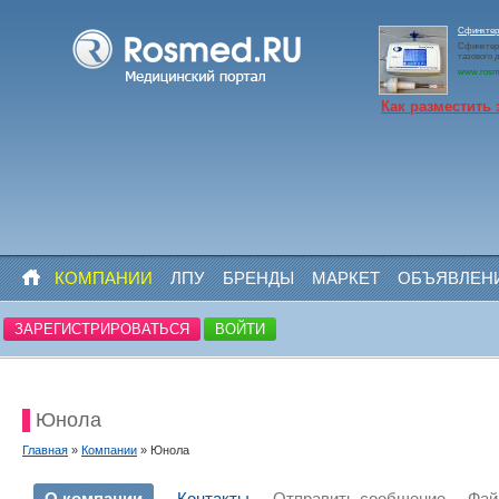
Сфинктер
Сфинктер
тазового д
www.rosm
Как разместить 
КОМПАНИИ
ЛПУ
БРЕНДЫ
МАРКЕТ
ОБЪЯВЛЕН
ЗАРЕГИСТРИРОВАТЬСЯ
ВОЙТИ
Юнола
Главная
»
Компании
» Юнола
О компании
Контакты
Отправить сообщение
Фа