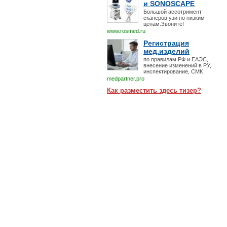
и SONOSCAPE
Большой ассотримент
сканеров узи по низким
ценам.Звоните!
www.rosmed.ru
Регистрация
мед.изделий
по правилам РФ и ЕАЭС,
внесение изменений в РУ,
инспектирование, СМК
medpartner.pro
Как разместить здесь тизер?