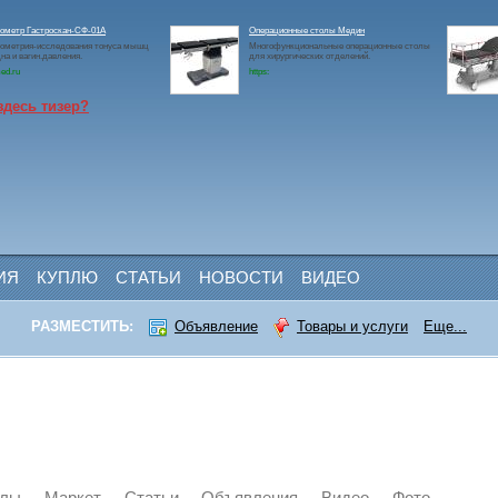
ометр Гастроскан-СФ-01А
Операционные столы Медин
ометрия-исследования тонуса мышц
Многофункциональные операционные столы
на и вагин.давления.
для хирургических отделений.
ed.ru
https:
здесь тизер?
ИЯ
КУПЛЮ
СТАТЬИ
НОВОСТИ
ВИДЕО
РАЗМЕСТИТЬ:
Объявление
Товары и услуги
Еще...
йлы
Маркет
Статьи
Объявления
Видео
Фото