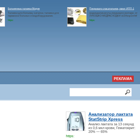
Больничные тележки Медин
Покрывало спасательное, пакет ИПП-1
Тележки для больниц: каталки, тележки для
медизделия,жгуты,покрывало изотерм. от
перевозки больных и медоборудования.
ЛУКОШКО МЕДРАСХОДКИ id:2Vtzqx1mhtf
https:
https:
РЕКЛАМА
Анализатор лактата
StatStrip Xpress
Анализ лактата за 13 секунд
из 0,6 мкл крови, Гематокрит:
20% — 65%
https: