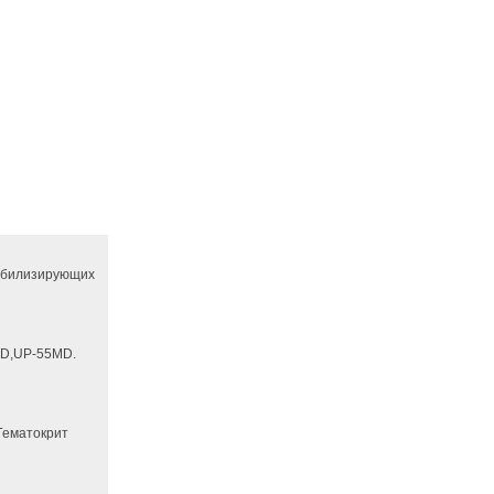
абилизирующих
D,UP-55MD.
 Гематокрит