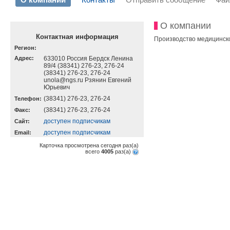
О компании
Контактная информация
Производство медицинско
Регион:
Адрес:
633010 Россия Бердск Ленина
89/4 (38341) 276-23, 276-24
(38341) 276-23, 276-24
unola@ngs.ru Рзянин Евгений
Юрьевич
(38341) 276-23, 276-24
Телефон:
(38341) 276-23, 276-24
Факс:
доступен подписчикам
Cайт:
доступен подписчикам
Email:
Карточка просмотрена сегодня
раз(a)
всего
4005
раз(a)