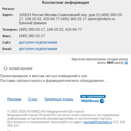
Контактная информация
Регион:
Адрес:
105023 Россия Москва Семеновский пер. дом 15 (495) 360-25-
17, 108-25-52, 420-66-77 (495) 360-25-17 admin@mfarm.ru
Евгений Шмаков
(495) 360-25-17, 108-25-52, 420-66-77
Телефон:
(495) 360-25-17
Факс:
доступен подписчикам
Cайт:
доступен подписчикам
Email:
Карточка просмотрена сегодня
раз(a)
всего
4865
раз(a)
О компании
Проектирование и монтаж чистых помещений и зон.
Поставка лабораторного и фармацевтического оборудования....
Реклама
О нас
Тарифные планы
© 2002-2026 ROSMED.RU Медицинский b2b портал
Медицинский портал Rosmed.RU не несет ответственности за содержание
информации оставленной рекламодателями и посетителями портала.
Все вопросы и предложения присылайте на адрес
rosmed@rosmed.ru
ICQ 108
995 521