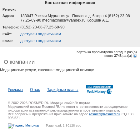
Контактная информация
Регион:
Адрес:
183047 Россия Мурманск ул. Павлова д. 6 корп.4 (8152) 23-08-
77,25-69-90 medmaximus@yandex.ru Кюршин А.Е.
(8152) 23-08-77,25-69-90
Телефон:
доступен подписчикам
Cайт:
доступен подписчикам
Email:
Карточка просмотрена сегодня
раз(a)
всего
3743
раз(a)
О компании
Медицинские услуги, оказание медицинской помощи...
Реклама
О нас
Тарифные планы
© 2002-2026 ROSMED.RU Медицинский b2b портал
Медицинский портал Rosmed.RU не несет ответственности за содержание
информации оставленной рекламодателями и посетителями портала.
Все вопросы и предложения присылайте на адрес
rosmed@rosmed.ru
ICQ 108
995 521
Page load: 1.86128 sec