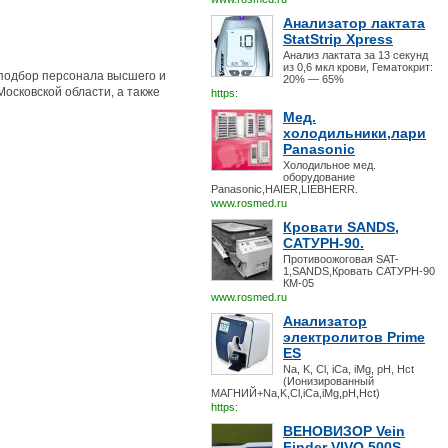
Анализатор лактата
StatStrip Xpress
Анализ лактата за 13 секунд
из 0,6 мкл крови, Гематокрит:
 подбор персонала высшего и
20% — 65%
осковской области, а также
https:
Мед.
холодильники,лари
Panasonic
Холодильное мед.
оборудование
Panasonic,HAIER,LIEBHERR.
www.rosmed.ru
Кровати SANDS,
САТУРН-90.
Противоожоговая SAT-
1,SANDS,Кровать САТУРН-90
КМ-05
www.rosmed.ru
Анализатор
электролитов Prime
ES
Na, K, Cl, iCa, iMg, pH, Hct
(Ионизированный
МАГНИЙ+Na,K,Cl,iCa,iMg,pH,Hct)
https:
ВЕНОВИЗОР Vein
Finder VIVO 500S