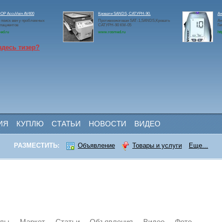
Р AccuVein AV400
Кровати SANDS, САТУРН-90.
Ан
 поиск вен у проблемных
Противоожоговая SAT-1,SANDS,Кровать
Ан
 пациентов
САТУРН-90 КМ-05
Ге
ed.ru
www.rosmed.ru
htt
здесь тизер?
ИЯ
КУПЛЮ
СТАТЬИ
НОВОСТИ
ВИДЕО
РАЗМЕСТИТЬ:
Объявление
Товары и услуги
Еще...
йлы
Маркет
Статьи
Объявления
Видео
Фото