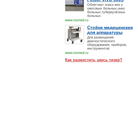
Облегчает поиск вен у
ожоговых больных,онко
больных,туберкулёзных
больных.
www.rosmed.ru
Стойки медицинские
для аппаратуры
Для размещения
диагностического
оборудования, приборов,
инструментов.
www.rosmed.ru
Как разместить здесь тизер?