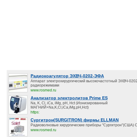
Радиокоагулятор ЭХВЧ-0202-ЭФА
Аппарат электрохирургический высокочастотный ЭХВЧ-020
радиорежимами
www.rosmed.ru
Анализатор электролитов Prime ES
Na, K, Cl, iCa, iMg, pH, Hct (Ионизированный
МАГНИЙ+Na,K,Cl,iCa,iMg,pH,Hct)
https:
Сургитрон(SURGITRON) фирмы ELLMAN
Радиоволновые хирургические приборы "Сургитрон"(США) С
www.rosmed.ru