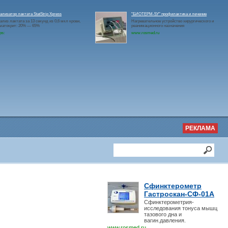
ализатор лактата StatStrip Xpress
"БИОТЕРМ-5У" профилактика и лечение
ализ лактата за 13 секунд из 0,6 мкл крови,
Нагревательное устройство хирургического и
матокрит: 20% — 65%
реанимационного назначения
ps:
www.rosmed.ru
РЕКЛАМА
Сфинктерометр
Гастроскан-СФ-01А
Сфинктерометрия-
исследования тонуса мышц
тазового дна и
вагин.давления.
www.rosmed.ru