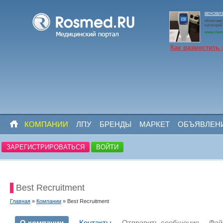
ВЕНОВИЗО
облегчает
категорий
www.rosm
Как разместить 
КОМПАНИИ
ЛПУ
БРЕНДЫ
МАРКЕТ
ОБЪЯВЛЕН
ЗАРЕГИСТРИРОВАТЬСЯ
ВОЙТИ
Best Recruitment
Главная
»
Компании
» Best Recruitment
О компании
Контакты
Отправить сообщение
Фа