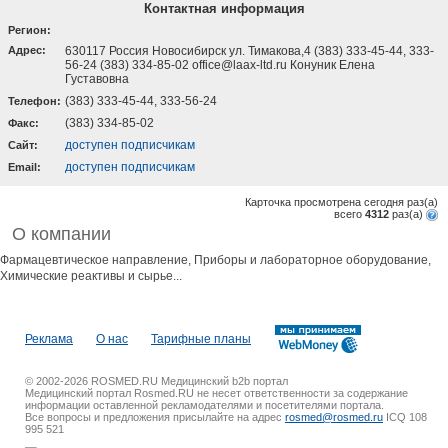
Контактная информация
Регион:
Адрес:
630117 Россия Новосибирск ул. Тимакова,4 (383) 333-45-44, 333-
56-24 (383) 334-85-02 office@laax-ltd.ru Конуник Елена
Густавовна
(383) 333-45-44, 333-56-24
Телефон:
(383) 334-85-02
Факс:
доступен подписчикам
Cайт:
доступен подписчикам
Email:
Карточка просмотрена сегодня
раз(a)
всего
4312
раз(a)
О компании
Фармацевтическое направление, Приборы и лабораторное оборудование,
Химические реактивы и сырье...
Реклама
О нас
Тарифные планы
© 2002-2026 ROSMED.RU Медицинский b2b портал
Медицинский портал Rosmed.RU не несет ответственности за содержание
информации оставленной рекламодателями и посетителями портала.
Все вопросы и предложения присылайте на адрес
rosmed@rosmed.ru
ICQ 108
995 521