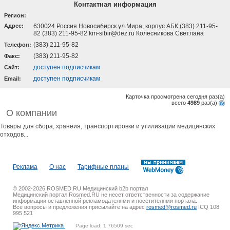
Контактная информация
Регион:
Адрес:
630024 Россия Новосибирск ул.Мира, корпус АБК (383) 211-95-
82 (383) 211-95-82 km-sibir@dez.ru Колесникова Светлана
(383) 211-95-82
Телефон:
(383) 211-95-82
Факс:
доступен подписчикам
Cайт:
доступен подписчикам
Email:
Карточка просмотрена сегодня
раз(a)
всего
4989
раз(a)
О компании
Товары для сбора, хранеия, транспортировки и утилизации медицинских
отходов...
Реклама
О нас
Тарифные планы
© 2002-2026 ROSMED.RU Медицинский b2b портал
Медицинский портал Rosmed.RU не несет ответственности за содержание
информации оставленной рекламодателями и посетителями портала.
Все вопросы и предложения присылайте на адрес
rosmed@rosmed.ru
ICQ 108
995 521
Page load: 1.76509 sec