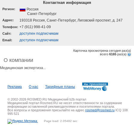
Контактная информация
Регион:
Россия
Санкт-Петербург
Адрес:
193318 Россия, Санкт-Петербург, Лиговский проспект, д. 247
+7 (911) 998-41-09
Телефон:
доступен подписчикам
Cайт:
доступен подписчикам
Email:
Карточка просмотрена сегодня
раз(a)
всего
6165
раз(a)
О компании
Медицинская экспертиза...
Реклама
О нас
Тарифные планы
© 2002-2026 ROSMED.RU Медицинский b2b портал
Медицинский портал Rosmed.RU не несет ответственности за содержание
информации оставленной рекламодателями и посетителями портала.
Все вопросы и предложения присылайте на адрес
rosmed@rosmed.ru
ICQ 108
995 521
Page load: 2.05482 sec