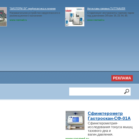
"БИОТЕРМ-5У" профилактика и лечение
Автоклавы паровые TUTTNAUER
Нагревательное устройство хирургического и
Стерилизует инструменты горячим паром
реанимационного назначения
под давлением.Объём 19, 23, 64, 85.
www.rosmed.ru
www.rosmed.ru
РЕКЛАМА
Сфинктерометр
Гастроскан-СФ-01А
Сфинктерометрия-
исследования тонуса мышц
тазового дна и
вагин.давления.
www.rosmed.ru