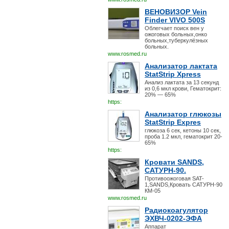
ВЕНОВИЗОР Vein
Finder VIVO 500S
Облегчает поиск вен у
ожоговых больных,онко
больных,туберкулёзных
больных.
www.rosmed.ru
Анализатор лактата
StatStrip Xpress
Анализ лактата за 13 секунд
из 0,6 мкл крови, Гематокрит:
20% — 65%
https:
Анализатор глюкозы
StatStrip Expres
глюкоза 6 сек, кетоны 10 сек,
проба 1.2 мкл, гематокрит 20-
65%
https:
Кровати SANDS,
САТУРН-90.
Противоожоговая SAT-
1,SANDS,Кровать САТУРН-90
КМ-05
www.rosmed.ru
Радиокоагулятор
ЭХВЧ-0202-ЭФА
Аппарат