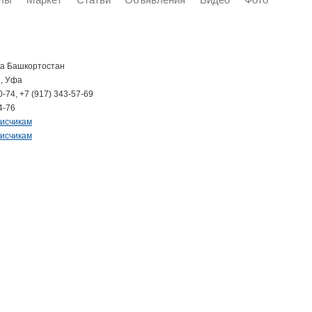
ка Башкортостан
, Уфа
0-74, +7 (917) 343-57-69
4-76
писчикам
писчикам