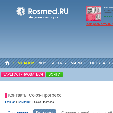
Мед. холо
Холодильн
Panasoni
www.rosm
Как разместить 
КОМПАНИИ
ЛПУ
БРЕНДЫ
МАРКЕТ
ОБЪЯВЛЕН
ЗАРЕГИСТРИРОВАТЬСЯ
ВОЙТИ
Контакты Союз-Прогресс
Главная
»
Компании
» Союз-Прогресс
О компании
Контакты
Отправить сообщение
Фай