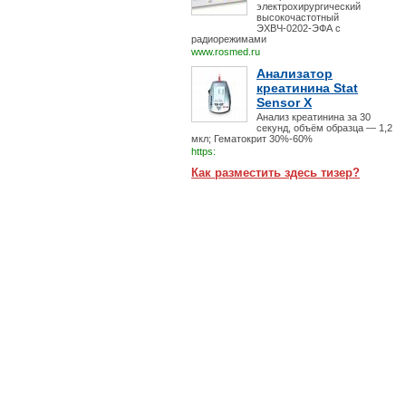
электрохирургический
высокочастотный
ЭХВЧ-0202-ЭФА с
радиорежимами
www.rosmed.ru
Анализатор
креатинина Stat
Sensor X
Анализ креатинина за 30
секунд, объём образца — 1,2
мкл; Гематокрит 30%-60%
https:
Как разместить здесь тизер?