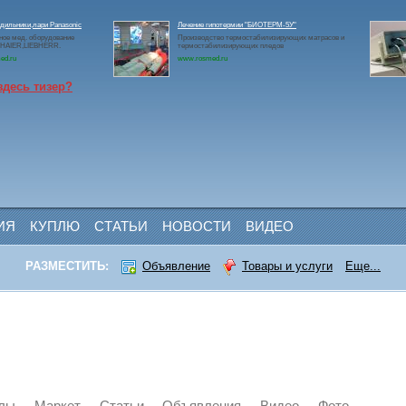
дильники,лари Panasonic
Лечение гипотермии "БИОТЕРМ-5У"
ое мед. оборудование
Производство термостабилизирующих матрасов и
c,HAIER,LIEBHERR.
термостабилизирующих пледов
ed.ru
www.rosmed.ru
здесь тизер?
ИЯ
КУПЛЮ
СТАТЬИ
НОВОСТИ
ВИДЕО
РАЗМЕСТИТЬ:
Объявление
Товары и услуги
Еще...
лы
Маркет
Статьи
Объявления
Видео
Фото