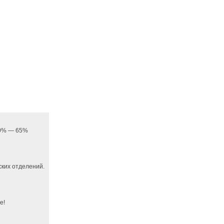
 20% — 65%
ких отделений.
е!