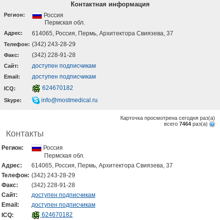
Контактная информация
Регион:
Россия
Пермская обл.
Адрес:
614065, Россия, Пермь, Архитектора Свиязева, 37
(342) 243-28-29
Телефон:
(342) 228-91-28
Факс:
доступен подписчикам
Cайт:
доступен подписчикам
Email:
624670182
ICQ:
info@mostmedical.ru
Skype:
Карточка просмотрена сегодня
раз(a)
всего
7464
раз(a)
Контакты
Регион:
Россия
Пермская обл.
Адрес:
614065, Россия, Пермь, Архитектора Свиязева, 37
Телефон:
(342) 243-28-29
Факс:
(342) 228-91-28
Cайт:
доступен подписчикам
Email:
доступен подписчикам
624670182
ICQ: